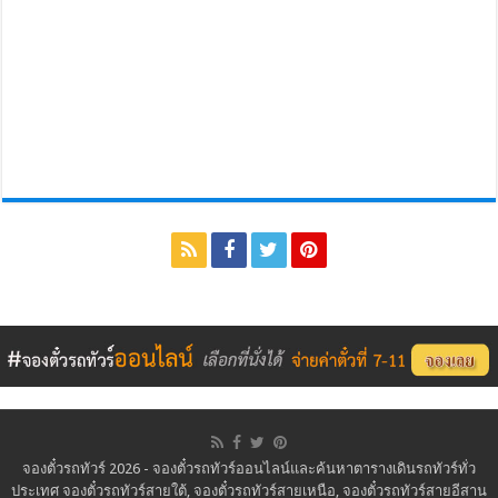
จองตั๋วรถทัวร์ 2026 - จองตั๋วรถทัวร์ออนไลน์และค้นหาตารางเดินรถทัวร์ทั่ว
ประเทศ จองตั๋วรถทัวร์สายใต้, จองตั๋วรถทัวร์สายเหนือ, จองตั๋วรถทัวร์สายอีสาน