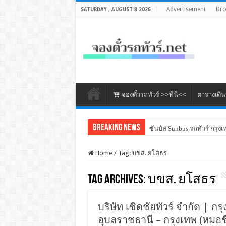
Advertisement
Dr
SATURDAY , AUGUST 8 2026
จองตั๋วรถทัวร์ >>ที่นี่<<
ตารางเดิ
Breaking News
ซันบัส Sunbus รถทัวร์ กรุงเ
Home
/
Tag:
บขส. ยโสธร
Tag Archives:
บขส. ยโสธร
บริษัท เชิดชัยทัวร์ จำกัด | กร
อุบลราชธานี – กรุงเทพ (หมอชิ