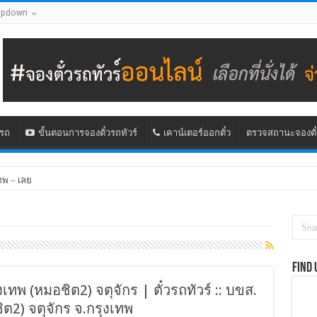
opdown
นรถ
ขั้นตอนการจองตั๋วรถทัวร์
เคาน์เตอร์ออกตั๋ว
ตรวจสถานะจองตั๋
ทพ – เลย
Find 
ุงเทพ (หมอชิต2) จตุจักร | ตั๋วรถทัวร์ :: บขส.
ต2) จตุจักร จ.กรุงเทพ