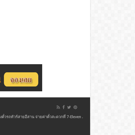
ั๋วรถทัวร์สายอีสาน จ่ายค่าตั๋วสะดวกที่ 7-Eleven .