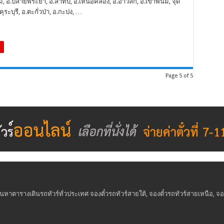
ม, อ.ปลายพระยา, อ.ลำทับ, อ.เหนือคลอง, อ.อ่าวลึก, อ.เขาพนม, จุด
คุระบุรี, อ.ตะกั่วป่า, อ.กะปง, …
Page 5 of 5
นหาตารางเดินรถทัวร์ทั่วประเทศ จองตั๋วรถทัวร์สายใต้, จองตั๋วรถทัวร์สายเหนือ, จองต