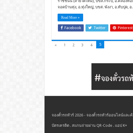
ราชชนนี (สายใต้ใหม่), บขส.กระบี่, อ.คลองท่อ
จอดบ้านทุ่ง, อ.ทุ่งใหญ่, บขส. พังงา, อ.ทับปุด, อ.
Read More »
Facebook
Twitter
Pinterest
5
«
1
2
3
4
จองตั๋วรถทัวร์ 2026 - จองตั๋วรถทัวร์ออนไลน์และค้
บัตรเครดิต . สแกนจ่ายผ่าน QR-Code . แอป K+