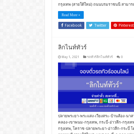
กรุงเทพ (สายใต้ใหม่) ถนนบรมราชนนี สามารถใ
Read More »
Facebook
Twitter
Pinterest
ลิกไนท์ทัวร์
May 1, 2021
รถทัวร์ลิกไนท์ทัวร์
0
ปลายพระยา-พระแสง-เวียงสระ-บ้านส้อง-นาสาร-น
คลอง-เขาพนม-กรุงเทพ, กระบี่-อ่าวลึก-กรุงเทพ , 
กรุงเทพ, โคราช-ปลายพระยา-อ่าวลึก-กระบี่ โด