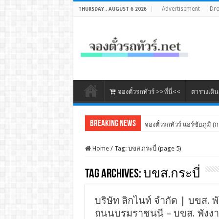
Advertisement
Dr
THURSDAY , AUGUST 6 2026
จองตั๋วรถทัวร์ >>ที่นี่<<
ตารางเดิ
Breaking News
จองตั๋วรถทัวร์ แอร์ชัยภูมิ (ก
Home
/
Tag:
บขส.กระบี่
(page 5)
Tag Archives:
บขส.กระบี่
บริษัท ลิกไนท์ จำกัด | บขส. พั
ถนนบรมราชนนี – บขส. พังงา 