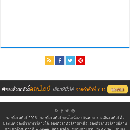
จองตั๋วรถทัวร์ 2026 - จองตั๋วรถทัวร์ออนไลน์และค้นหาตารางเดินรถทัวร์ทั่ว
ประเทศ จองตั๋วรถทัวร์สายใต้, จองตั๋วรถทัวร์สายเหนือ, จองตั๋วรถทัวร์สายอีสาน
จ่ายค่าตั๋วสะดวกที่ 7-Eleven . บัตรเครดิต . สแกนจ่ายผ่าน QR-Code . แอป K+