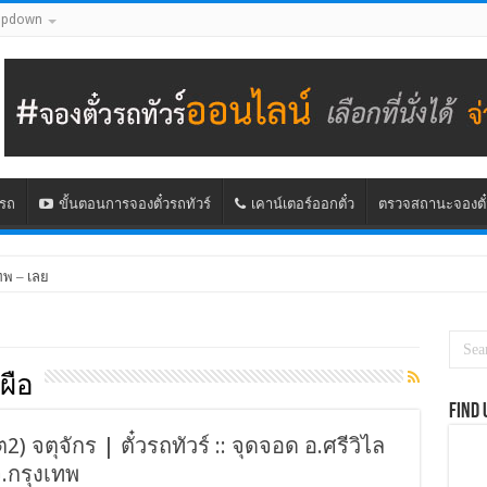
opdown
นรถ
ขั้นตอนการจองตั๋วรถทัวร์
เคาน์เตอร์ออกตั๋ว
ตรวจสถานะจองตั๋
ทพ – เลย
ผือ
Find 
) จตุจักร | ตั๋วรถทัวร์ :: จุดจอด อ.ศรีวิไล
จ.กรุงเทพ