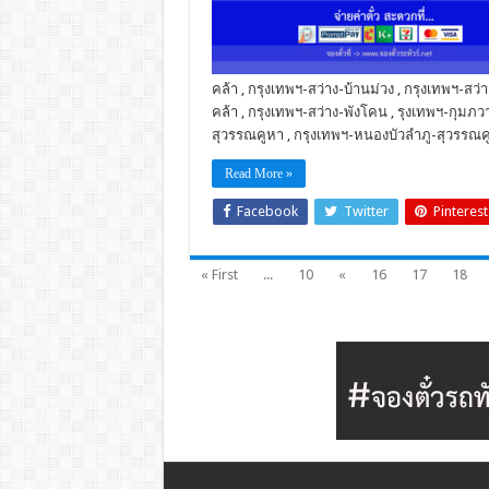
คล้า , กรุงเทพฯ-สว่าง-บ้านม่วง , กรุงเทพฯ-สว
คล้า , กรุงเทพฯ-สว่าง-พังโคน , รุงเทพฯ-กุมภว
สุวรรณคูหา , กรุงเทพฯ-หนองบัวลำภู-สุวรรณคู
Read More »
Facebook
Twitter
Pinterest
« First
...
10
«
16
17
18