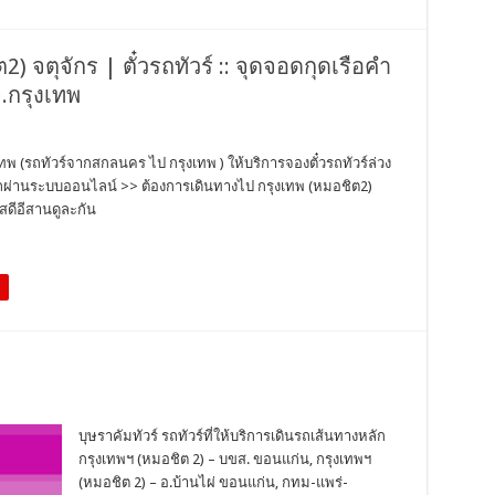
) จตุจักร | ตั๋วรถทัวร์ :: จุดจอดกุดเรือคำ
จ.กรุงเทพ
เทพ (รถทัวร์จากสกลนคร ไป กรุงเทพ ) ให้บริการจองตั๋วรถทัวร์ล่วง
วรถผ่านระบบออนไลน์ >> ต้องการเดินทางไป กรุงเทพ (หมอชิต2)
สดีอีสานดูละกัน
บุษราคัมทัวร์ รถทัวร์ที่ให้บริการเดินรถเส้นทางหลัก
กรุงเทพฯ (หมอชิต 2) – บขส. ขอนแก่น, กรุงเทพฯ
(หมอชิต 2) – อ.บ้านไผ่ ขอนแก่น, กทม-แพร่-