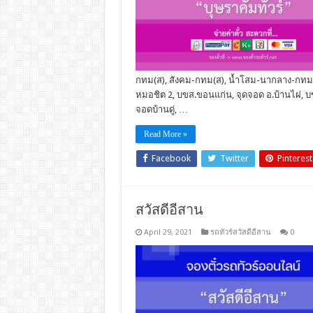
กทม(ส), สังคม-กทม(ส), น้ำโสม-นากลาง-กทม(ส)
หมอชิต 2, บขส.ขอนแก่น, จุดจอด อ.บ้านไผ่, บข
จอดบ้านดู่, …
Read More »
Facebook
Twitter
Pinterest
สวัสดีอีสาน
April 29, 2021
รถทัวร์สวัสดีอีสาน
0