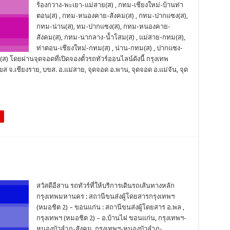
ร้องกวาง-พะเยา-แม่สาย(ส) , กทม-เชียงใหม่-บ้านท่า
ตอน(ส) , กทม-หนองคาย-สังคม(ส) , กทม-ปากแซง(ส),
กทม-น่าน(ส), ทม-ปากแซง(ส), กทม-หนองคาย-
สังคม(ส), กทม-นากลาง-น้ำโสม(ส) , แม่สาย-กทม(ส),
ท่าตอน-เชียงใหม่-กทม(ส) , น่าน-กทม(ส) , ปากแซง-
 โดยผ่านจุดจอดที่เปิดจองตั๋วรถทัวร์ออนไลน์ดังนี้ กรุงเทพ
ส จ.เชียงราย, บขส. อ.แม่สาย, จุดจอด อ.พาน, จุดจอด อ.แม่จัน, จุด
สวัสดีอีสาน รถทัวร์ที่ให้บริการเดินรถเส้นทางหลัก
กรุงเทพมหานคร : สถานีขนส่งผู้โดยสารกรุงเทพฯ
(หมอชิต 2) – ขอนแก่น : สถานีขนส่งผู้โดยสาร อ.พล ,
กรุงเทพฯ (หมอชิต 2) – อ.บ้านไผ่ ขอนแก่น, กรุงเทพฯ-
หนองบัวลำภู-สังคม, กรุงเทพฯ-หนองบัวลำภู-