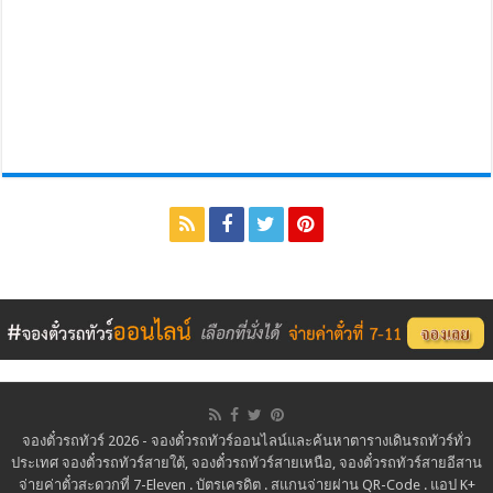
จองตั๋วรถทัวร์ 2026 - จองตั๋วรถทัวร์ออนไลน์และค้นหาตารางเดินรถทัวร์ทั่ว
ประเทศ จองตั๋วรถทัวร์สายใต้, จองตั๋วรถทัวร์สายเหนือ, จองตั๋วรถทัวร์สายอีสาน
จ่ายค่าตั๋วสะดวกที่ 7-Eleven . บัตรเครดิต . สแกนจ่ายผ่าน QR-Code . แอป K+