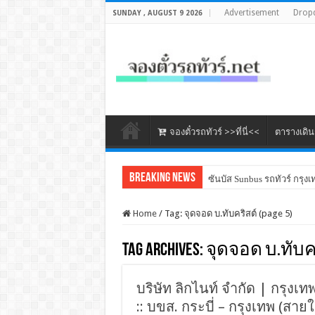
Advertisement
Drop
SUNDAY , AUGUST 9 2026
จองตั๋วรถทัวร์ >>ที่นี่<<
ตารางเดิ
Breaking News
ซันบัส Sunbus รถทัวร์ กรุงเ
Home
/
Tag:
จุดจอด บ.ทับคริสต์
(page 5)
Tag Archives:
จุดจอด บ.ทับค
บริษัท ลิกไนท์ จำกัด | กรุงเ
:: บขส. กระบี่ – กรุงเทพ (สา