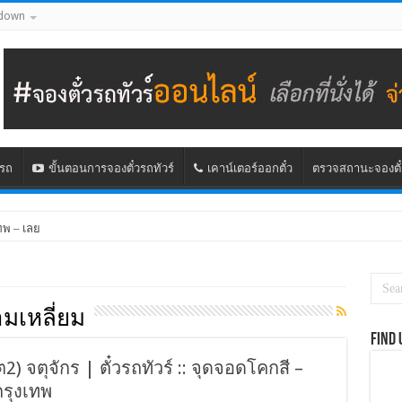
down
นรถ
ขั้นตอนการจองตั๋วรถทัวร์
เคาน์เตอร์ออกตั๋ว
ตรวจสถานะจองตั๋
ทพ – เลย
มเหลี่ยม
Find 
) จตุจักร | ตั๋วรถทัวร์ :: จุดจอดโคกสี –
กรุงเทพ