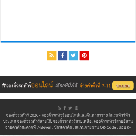
จองตั๋วรถทัวร์ 2026 - จองตั๋วรถทัวร์ออนไลน์และค้นหาตารางเดินรถทัวร์ทั่ว
ประเทศ จองตั๋วรถทัวร์สายใต้, จองตั๋วรถทัวร์สายเหนือ, จองตั๋วรถทัวร์สายอีสาน
จ่ายค่าตั๋วสะดวกที่ 7-Eleven . บัตรเครดิต . สแกนจ่ายผ่าน QR-Code . แอป K+