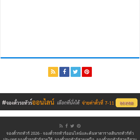
จองตั๋วรถทัวร์ 2026 - จองตั๋วรถทัวร์ออนไลน์และค้นหาตารางเดินรถทัวร์ทั่ว
ประเทศ จองตั๋วรถทัวร์สายใต้, จองตั๋วรถทัวร์สายเหนือ, จองตั๋วรถทัวร์สายอีสาน