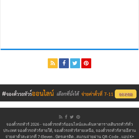
จองตั๋วรถทัวร์ 2026 - จองตั๋วรถทัวร์ออนไลน์และค้นหาตารางเดินรถทัวร์ทั่ว
ประเทศ จองตั๋วรถทัวร์สายใต้, จองตั๋วรถทัวร์สายเหนือ, จองตั๋วรถทัวร์สายอีสาน
จ่ายค่าตั๋วสะดวกที่ 7-Eleven . บัตรเครดิต . สแกนจ่ายผ่าน QR-Code . แอป K+