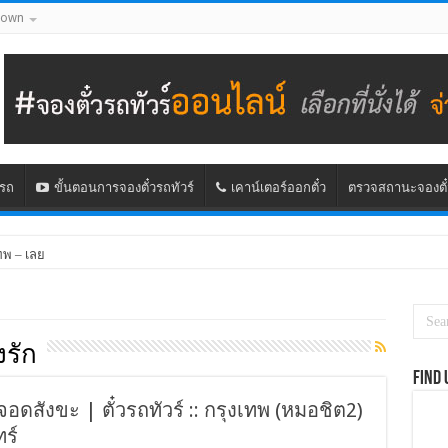
down
นรถ
ขั้นตอนการจองตั๋วรถทัวร์
เคาน์เตอร์ออกตั๋ว
ตรวจสถานะจองตั๋
ทพ – เลย
รัก
Find 
ดจอดสังขะ | ตั๋วรถทัวร์ :: กรุงเทพ (หมอชิต2)
ทร์