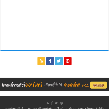
จองตั๋วรถทัวร์ 2026 - จองตั๋วรถทัวร์ออนไลน์และค้นหาตารางเดินรถทัวร์ทั่ว