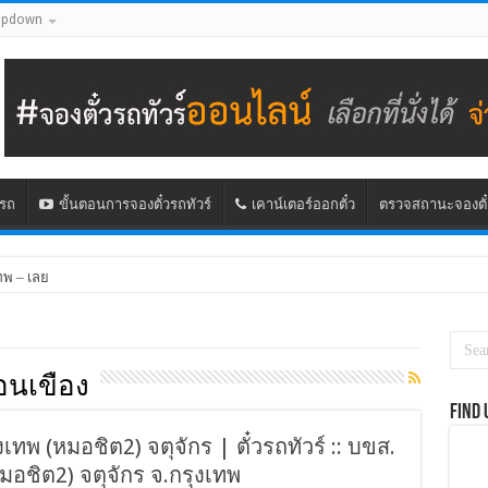
opdown
นรถ
ขั้นตอนการจองตั๋วรถทัวร์
เคาน์เตอร์ออกตั๋ว
ตรวจสถานะจองตั๋
ทพ – เลย
อนเขือง
Find 
ุงเทพ (หมอชิต2) จตุจักร | ตั๋วรถทัวร์ :: บขส.
หมอชิต2) จตุจักร จ.กรุงเทพ