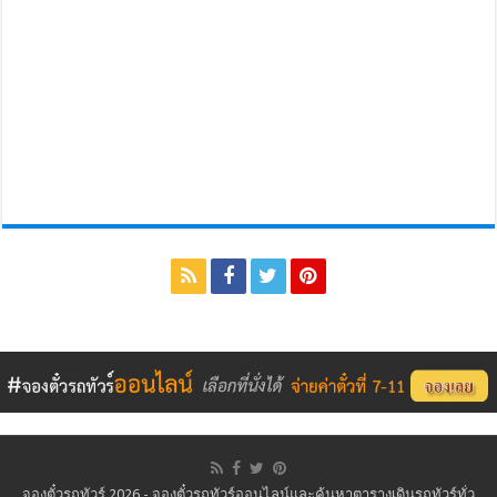
จองตั๋วรถทัวร์ 2026 - จองตั๋วรถทัวร์ออนไลน์และค้นหาตารางเดินรถทัวร์ทั่ว