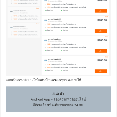
แยกเนินกระปรอก-โรบินสันบ้านฉาง-กรุงเทพ-สายใต้
.
แนะนำ
.
Android App – จองตั๋วรถทัวร์ออนไลน์
มีติดเครื่องเช็คเที่ยวรถตลอด 24 ชม.