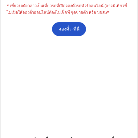
* เที่ยวรถดังกล่าวเป็นเที่ยวรถที่เปิดจองตั๋วรถทัวร์ออนไลน์ (อาจมีเที่ยวที่
ไม่เปิดให้จองตั๋วออนไลน์ต้องไปเช็คที่ จุดขายตั๋ว หรือ บขส.)*
จองตั๋ว-ที่นี่