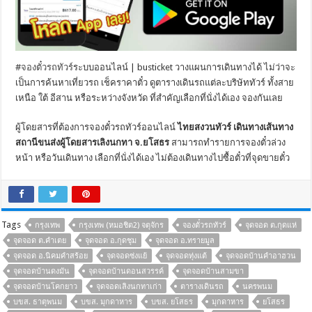
#
จองตั๋วรถทัวร์
ระบบออนไลน์ | busticket วางแผนการเดินทางได้ ไม่ว่าจะ
เป็นการค้นหาเที่ยวรถ เช็คราคาตั๋ว ดูตารางเดินรถแต่ละบริษัททัวร์ ทั้งสาย
เหนือ ใต้ อีสาน หรือระหว่างจังหวัด ที่สำคัญเลือกที่นั่งได้เอง จองกันเลย
ผู้โดยสารที่ต้องการจองตั๋วรถทัวร์ออนไลน์
ไทยสงวนทัวร์ เดินทางเส้นทาง
สถานีขนส่งผู้โดยสารเลิงนกทา จ.ยโสธร
สามารถทำรายการจองตั๋วล่วง
หน้า หรือวันเดินทาง เลือกที่นั่งได้เอง ไม่ต้องเดินทางไปซื้อตั๋วที่จุดขายตั๋ว
Tags
กรุงเทพ
กรุงเทพ (หมอชิต2) จตุจักร
จองตั๋วรถทัวร์
จุดจอด ต.กุดแห่
จุดจอด ต.คำเตย
จุดจอด อ.กุดชุม
จุดจอด อ.ทรายมูล
จุดจอด อ.นิคมคำสร้อย
จุดจอดซ่งแย้
จุดจอดทุ่งแต้
จุดจอดบ้านคำอาฮวน
จุดจอดบ้านดงมัน
จุดจอดบ้านดอนสวรรค์
จุดจอดบ้านสามขา
จุดจอดบ้านโคกยาว
จุดจอดเลิงนกทาเก่า
ตารางเดินรถ
นครพนม
บขส. ธาตุพนม
บขส. มุกดาหาร
บขส. ยโสธร
มุกดาหาร
ยโสธร