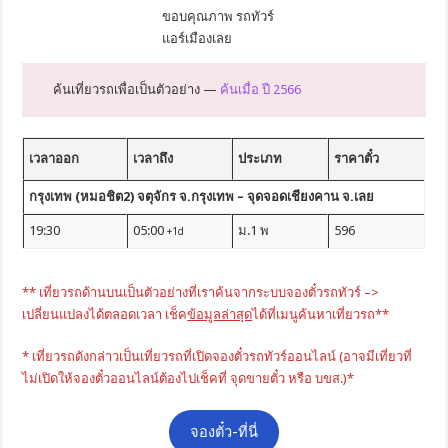
ขอบคุณภาพ รถทัวร์
แอร์เมืองเลย
ค้นเที่ยวรถเพื่อเป็นตัวอย่าง —
ค้นเมื่อ ปี 2566
เวลาออก
เวลาถึง
ประเภท
ราคาตั๋ว
กรุงเทพ (หมอชิต2) จตุจักร จ.กรุงเทพ – จุดจอดเชียงคาน จ.เลย
19:30
05:00
ม.1 พ
596
+1d
** เที่ยวรถด้านบนเป็นตัวอย่างที่เราค้นจากระบบจองตั๋วรถทัวร์ –>
เปลี่ยนแปลงได้ตลอดเวลา เช็ค
ข้อมูลล่าสุด
ได้ที่เมนูค้นหาเที่ยวรถ**
* เที่ยวรถดังกล่าวเป็นเที่ยวรถที่เปิดจองตั๋วรถทัวร์ออนไลน์ (อาจมีเที่ยวที่
ไม่เปิดให้จองตั๋วออนไลน์ต้องไปเช็คที่ จุดขายตั๋ว หรือ บขส.)*
จองตั๋ว-ที่นี่