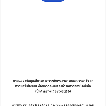
ภาพแสดงข้อมูลเที่ยวรถ ตารางเดินรถ เวลารถออก ราคาตั๋ว รถ
ทัวร์แอร์เมืองเลย ที่ค้นจากระบบจองตั๋วรถทัวร์ออนไลน์เพื่อ
เป็นตัวอย่าง เมื่อช่วงปี 2566
กรุงเทพ (หมอชิต2) จตุจักร จ.กรุงเทพ – จุดจอดเชียงคาน จ.เลย