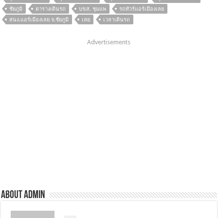
ชัยภูมิ
ตารางเดินรถ
บขส. ชุมแพ
รถทัวร์แอร์เมืองเลย
สนง.แอร์เมืองเลย จ.ชัยภูมิ
เลย
เวลาเดินรถ
Advertisements
About admin