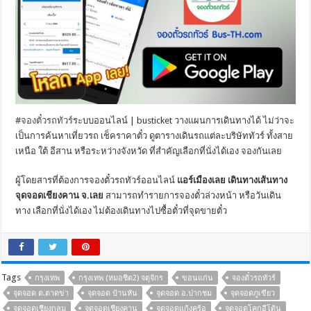
#
จองตั๋วรถทัวร์
ระบบออนไลน์ | busticket วางแผนการเดินทางได้ ไม่ว่าจะ
เป็นการค้นหาเที่ยวรถ เช็คราคาตั๋ว ดูตารางเดินรถแต่ละบริษัททัวร์ ทั้งสาย
เหนือ ใต้ อีสาน หรือระหว่างจังหวัด ที่สำคัญเลือกที่นั่งได้เอง จองกันเลย
ผู้โดยสารที่ต้องการจองตั๋วรถทัวร์ออนไลน์
แอร์เมืองเลย เดินทางเส้นทาง
จุดจอดเชียงคาน จ.เลย
สามารถทำรายการจองตั๋วล่วงหน้า หรือวันเดิน
ทาง เลือกที่นั่งได้เอง ไม่ต้องเดินทางไปซื้อตั๋วที่จุดขายตั๋ว
Tags
กรุงเทพ
กรุงเทพ (หมอชิต2) จตุจักร
ขอนแก่น
จองตั๋วรถทัวร์
จุดจอด ต.ตาดข่า
จุดจอด บ้านหัน
จุดจอด อ.ปากชม
จุดจอดภูเขียว
จุดจอดเชียงกลม
จุดจอดเชียงคาน
จุดจอดแก้งคร้อ
จุดจอดโคกอีโต้น