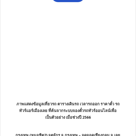
ภาพแสดงข้อมูลเที่ยวรถ ตารางเดินรถ เวลารถออก ราคาตั๋ว รถ
ทัวร์แอร์เมืองเลย ที่ค้นจากระบบจองตั๋วรถทัวร์ออนไลน์เพื่อ
เป็นตัวอย่าง เมื่อช่วงปี 2566
กรุงเทพ (หมอชิต2) จตุจักร จ.กรุงเทพ – จุดจอดเชียงกลม จ.เลย