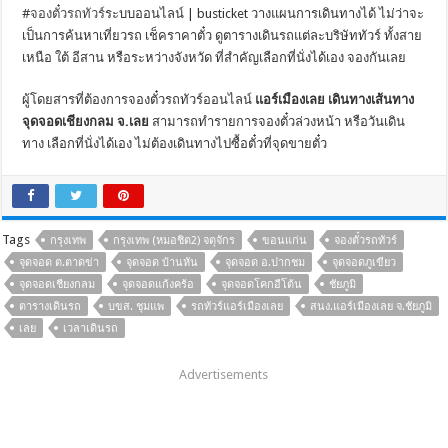
#
จองตั๋วรถทัวร์
ระบบออนไลน์ | busticket วางแผนการเดินทางได้ ไม่ว่าจะ
เป็นการค้นหาเที่ยวรถ เช็คราคาตั๋ว ดูตารางเดินรถแต่ละบริษัททัวร์ ทั้งสาย
เหนือ ใต้ อีสาน หรือระหว่างจังหวัด ที่สำคัญเลือกที่นั่งได้เอง จองกันเลย
ผู้โดยสารที่ต้องการจองตั๋วรถทัวร์ออนไลน์
แอร์เมืองเลย เดินทางเส้นทาง
จุดจอดเชียงกลม จ.เลย
สามารถทำรายการจองตั๋วล่วงหน้า หรือวันเดิน
ทาง เลือกที่นั่งได้เอง ไม่ต้องเดินทางไปซื้อตั๋วที่จุดขายตั๋ว
Tags
กรุงเทพ
กรุงเทพ (หมอชิต2) จตุจักร
ขอนแก่น
จองตั๋วรถทัวร์
จุดจอด ต.ตาดข่า
จุดจอด บ้านหัน
จุดจอด อ.ปากชม
จุดจอดภูเขียว
จุดจอดเชียงกลม
จุดจอดแก้งคร้อ
จุดจอดโคกอีโต้น
ชัยภูมิ
ตารางเดินรถ
บขส. ชุมแพ
รถทัวร์แอร์เมืองเลย
สนง.แอร์เมืองเลย จ.ชัยภูมิ
เลย
เวลาเดินรถ
Advertisements