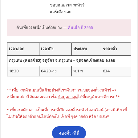
ขอบคุณภาพ รถทัวร์
แอร์เมืองเลย
ค้นเที่ยวรถเพื่อเป็นตัวอย่าง —
ค้นเมื่อ ปี 2566
เวลาออก
เวลาถึง
ประเภท
ราคาตั๋ว
กรุงเทพ (หมอชิต2) จตุจักร จ.กรุงเทพ – จุดจอดเชียงกลม จ.เลย
18:30
04:20
ม.1 พ
634
+1d
** เที่ยวรถด้านบนเป็นตัวอย่างที่เราค้นจากระบบจองตั๋วรถทัวร์ –>
เปลี่ยนแปลงได้ตลอดเวลา เช็ค
ข้อมูลล่าสุด
ได้ที่เมนูค้นหาเที่ยวรถ**
* เที่ยวรถดังกล่าวเป็นเที่ยวรถที่เปิดจองตั๋วรถทัวร์ออนไลน์ (อาจมีเที่ยวที่
ไม่เปิดให้จองตั๋วออนไลน์ต้องไปเช็คที่ จุดขายตั๋ว หรือ บขส.)*
จองตั๋ว-ที่นี่