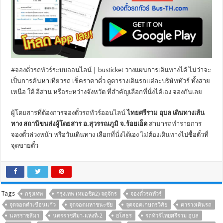
#
จองตั๋วรถทัวร์
ระบบออนไลน์ | busticket วางแผนการเดินทางได้ ไม่ว่าจะ
เป็นการค้นหาเที่ยวรถ เช็คราคาตั๋ว ดูตารางเดินรถแต่ละบริษัททัวร์ ทั้งสาย
เหนือ ใต้ อีสาน หรือระหว่างจังหวัด ที่สำคัญเลือกที่นั่งได้เอง จองกันเลย
ผู้โดยสารที่ต้องการจองตั๋วรถทัวร์ออนไลน์
ไทยศรีราม อุบล เดินทางเส้น
ทาง สถานีขนส่งผู้โดยสาร อ.สุวรรณภูมิ จ.ร้อยเอ็ด
สามารถทำรายการ
จองตั๋วล่วงหน้า หรือวันเดินทาง เลือกที่นั่งได้เอง ไม่ต้องเดินทางไปซื้อตั๋วที่
จุดขายตั๋ว
Tags
กรุงเทพ
กรุงเทพ (หมอชิต2) จตุจักร
จองตั๋วรถทัวร์
จุดจอดคำเขื่อนแก้ว
จุดจอดมหาชนะชัย
จุดจอดเกษตรวิสัย
ตารางเดินรถ
นครราชสีมา
นครราชสีมา-แห่งที่-2
ยโสธร
รถทัวร์ไทยศรีราม อุบล