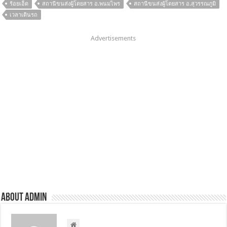
ร้อยเอ็ด
สถานีขนส่งผู้โดยสาร อ.พนมไพร
สถานีขนส่งผู้โดยสาร อ.สุวรรณภูมิ
เวลาเดินรถ
Advertisements
About admin