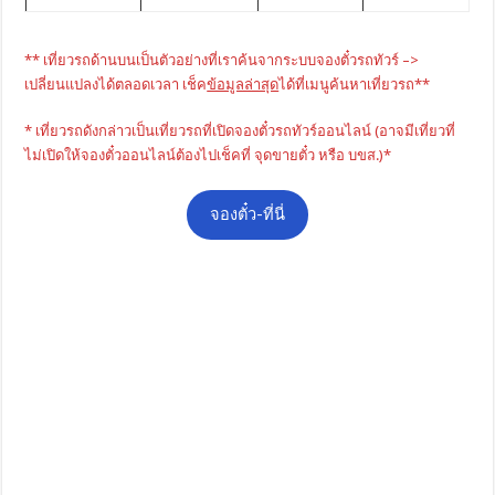
** เที่ยวรถด้านบนเป็นตัวอย่างที่เราค้นจากระบบจองตั๋วรถทัวร์ –>
เปลี่ยนแปลงได้ตลอดเวลา เช็ค
ข้อมูลล่าสุด
ได้ที่เมนูค้นหาเที่ยวรถ**
* เที่ยวรถดังกล่าวเป็นเที่ยวรถที่เปิดจองตั๋วรถทัวร์ออนไลน์ (อาจมีเที่ยวที่
ไม่เปิดให้จองตั๋วออนไลน์ต้องไปเช็คที่ จุดขายตั๋ว หรือ บขส.)*
จองตั๋ว-ที่นี่