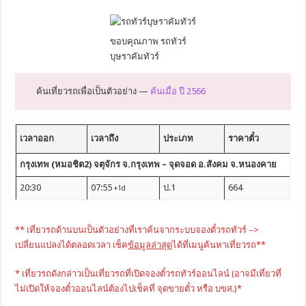
ขอบคุณภาพ รถทัวร์
บุษราคัมทัวร์
ค้นเที่ยวรถเพื่อเป็นตัวอย่าง —
ค้นเมื่อ ปี 2566
เวลาออก
เวลาถึง
ประเภท
ราคาตั๋ว
กรุงเทพ (หมอชิต2) จตุจักร จ.กรุงเทพ – จุดจอด อ.สังคม จ.หนองคาย
20:30
07:55
ป.1
664
+1d
** เที่ยวรถด้านบนเป็นตัวอย่างที่เราค้นจากระบบจองตั๋วรถทัวร์ –>
เปลี่ยนแปลงได้ตลอดเวลา เช็ค
ข้อมูลล่าสุด
ได้ที่เมนูค้นหาเที่ยวรถ**
* เที่ยวรถดังกล่าวเป็นเที่ยวรถที่เปิดจองตั๋วรถทัวร์ออนไลน์ (อาจมีเที่ยวที่
ไม่เปิดให้จองตั๋วออนไลน์ต้องไปเช็คที่ จุดขายตั๋ว หรือ บขส.)*