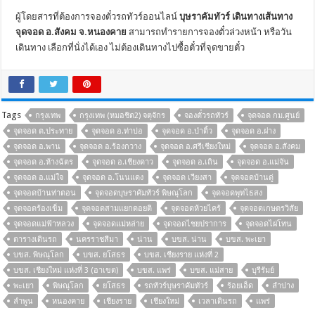
ผู้โดยสารที่ต้องการจองตั๋วรถทัวร์ออนไลน์
บุษราคัมทัวร์ เดินทางเส้นทาง
จุดจอด อ.สังคม จ.หนองคาย
สามารถทำรายการจองตั๋วล่วงหน้า หรือวัน
เดินทาง เลือกที่นั่งได้เอง ไม่ต้องเดินทางไปซื้อตั๋วที่จุดขายตั๋ว
Tags
กรุงเทพ
กรุงเทพ (หมอชิต2) จตุจักร
จองตั๋วรถทัวร์
จุดจอด กม.ศูนย์
จุดจอด ต.ประทาย
จุดจอด อ.ท่าบ่อ
จุดจอด อ.ป่าติ้ว
จุดจอด อ.ฝาง
จุดจอด อ.พาน
จุดจอด อ.ร้องกวาง
จุดจอด อ.ศรีเชียงใหม่
จุดจอด อ.สังคม
จุดจอด อ.ห้างฉัตร
จุดจอด อ.เชียงดาว
จุดจอด อ.เถิน
จุดจอด อ.แม่จัน
จุดจอด อ.แม่ใจ
จุดจอด อ.โนนแดง
จุดจอด เวียงสา
จุดจอดบ้านดู่
จุดจอดบ้านท่าตอน
จุดจอดบุษราคัมทัวร์ พิษณุโลก
จุดจอดพุทไธสง
จุดจอดร้องเข็ม
จุดจอดสามแยกดอยติ
จุดจอดห้วยไคร้
จุดจอดเกษตรวิสัย
จุดจอดแม่ฟ้าหลวง
จุดจอดแม่หล่าย
จุดจอดไชยปราการ
จุดจอดไผ่โทน
ตารางเดินรถ
นครราชสีมา
น่าน
บขส. น่าน
บขส. พะเยา
บขส. พิษณุโลก
บขส. ยโสธร
บขส. เชียงราย แห่งที่ 2
บขส. เชียงใหม่ แห่งที่ 3 (อาเขต)
บขส. แพร่
บขส. แม่สาย
บุรีรัมย์
พะเยา
พิษณุโลก
ยโสธร
รถทัวร์บุษราคัมทัวร์
ร้อยเอ็ด
ลำปาง
ลำพูน
หนองคาย
เชียงราย
เชียงใหม่
เวลาเดินรถ
แพร่