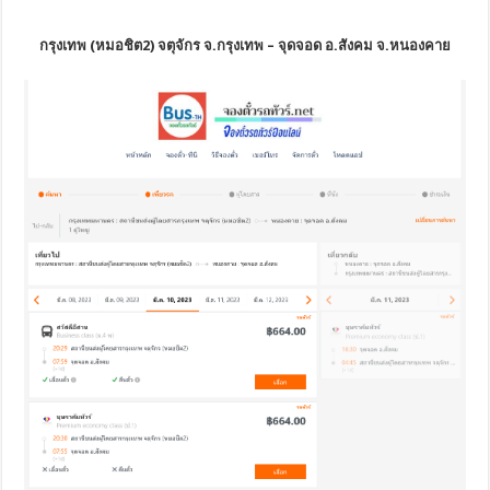
กรุงเทพ (หมอชิต2) จตุจักร จ.กรุงเทพ – จุดจอด อ.สังคม จ.หนองคาย