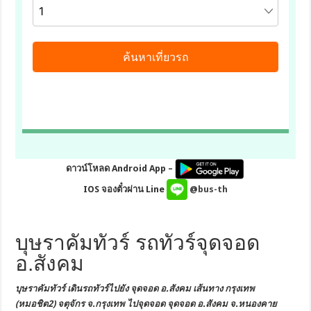
ดาวน์โหลด Android App –
IOS จองตั๋วผ่าน Line
@bus-th
บุษราคัมทัวร์ รถทัวร์จุดจอด
อ.สังคม
บุษราคัมทัวร์ เดินรถทัวร์ไปยัง
จุดจอด อ.สังคม
เส้นทาง กรุงเทพ
(หมอชิต2) จตุจักร
จ.กรุงเทพ
ไปจุดจอด จุดจอด อ.สังคม จ.หนองคาย