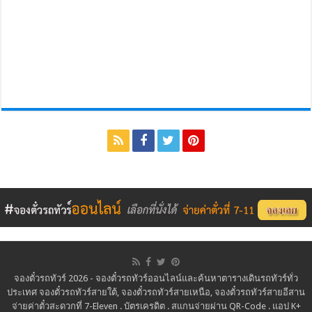
จองตั๋วรถทัวร์ 2026 - จองตั๋วรถทัวร์ออนไลน์และค้นหาตารางเดินรถทัวร์ทั่ว
ประเทศ จองตั๋วรถทัวร์สายใต้, จองตั๋วรถทัวร์สายเหนือ, จองตั๋วรถทัวร์สายอีสาน
จ่ายค่าตั๋วสะดวกที่ 7-Eleven . บัตรเครดิต . สแกนจ่ายผ่าน QR-Code . แอป K+