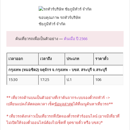
ขอบคุณภาพ รถทัวร์บริษัท
ชัยภูมิทัวร์ จำกัด
ค้นเที่ยวรถเพื่อเป็นตัวอย่าง —
ค้นเมื่อ ปี 2566
เวลาออก
เวลาถึง
ประเภท
ราคาตั๋ว
กรุงเทพ (หมอชิต2) จตุจักร จ.กรุงเทพ – บขส. สระบุรี จ.สระบุรี
15:30
17:25
ป.1
106
** เที่ยวรถด้านบนเป็นตัวอย่างที่เราค้นจากระบบจองตั๋วรถทัวร์ –>
เปลี่ยนแปลงได้ตลอดเวลา เช็ค
ข้อมูลล่าสุด
ได้ที่เมนูค้นหาเที่ยวรถ**
* เที่ยวรถดังกล่าวเป็นเที่ยวรถที่เปิดจองตั๋วรถทัวร์ออนไลน์ (อาจมีเที่ยวที่
ไม่เปิดให้จองตั๋วออนไลน์ต้องไปเช็คที่ จุดขายตั๋ว หรือ บขส.)*