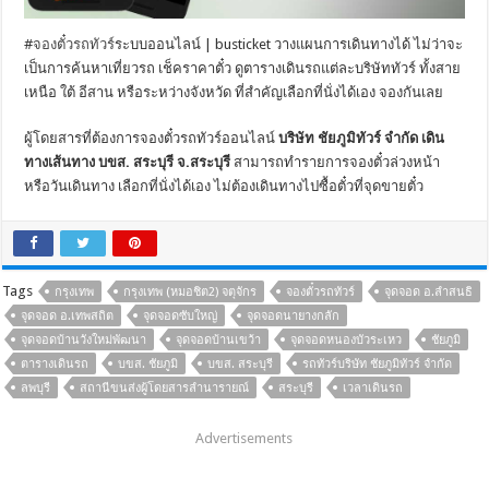
#
จองตั๋วรถทัวร์
ระบบออนไลน์ | busticket วางแผนการเดินทางได้ ไม่ว่าจะ
เป็นการค้นหาเที่ยวรถ เช็คราคาตั๋ว ดูตารางเดินรถแต่ละบริษัททัวร์ ทั้งสาย
เหนือ ใต้ อีสาน หรือระหว่างจังหวัด ที่สำคัญเลือกที่นั่งได้เอง จองกันเลย
ผู้โดยสารที่ต้องการจองตั๋วรถทัวร์ออนไลน์
บริษัท ชัยภูมิทัวร์ จำกัด เดิน
ทางเส้นทาง บขส. สระบุรี จ.สระบุรี
สามารถทำรายการจองตั๋วล่วงหน้า
หรือวันเดินทาง เลือกที่นั่งได้เอง ไม่ต้องเดินทางไปซื้อตั๋วที่จุดขายตั๋ว
Tags
กรุงเทพ
กรุงเทพ (หมอชิต2) จตุจักร
จองตั๋วรถทัวร์
จุดจอด อ.ลำสนธิ
จุดจอด อ.เทพสถิต
จุดจอดซับใหญ่
จุดจอดนายางกลัก
จุดจอดบ้านวังใหม่พัฒนา
จุดจอดบ้านเขว้า
จุดจอดหนองบัวระเหว
ชัยภูมิ
ตารางเดินรถ
บขส. ชัยภูมิ
บขส. สระบุรี
รถทัวร์บริษัท ชัยภูมิทัวร์ จำกัด
ลพบุรี
สถานีขนส่งผู้โดยสารลำนารายณ์
สระบุรี
เวลาเดินรถ
Advertisements