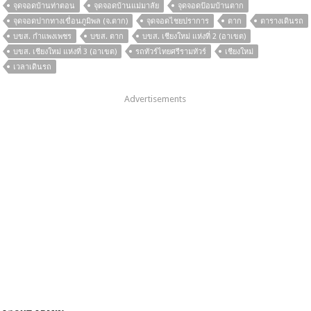
จุดจอดบ้านท่าตอน
จุดจอดบ้านแม่มาลัย
จุดจอดป้อมบ้านตาก
จุดจอดปากทางเขื่อนภูมิพล (จ.ตาก)
จุดจอดไชยปราการ
ตาก
ตารางเดินรถ
บขส. กำแพงเพชร
บขส. ตาก
บขส. เชียงใหม่ แห่งที่ 2 (อาเขต)
บขส. เชียงใหม่ แห่งที่ 3 (อาเขต)
รถทัวร์ไทยศรีรามทัวร์
เชียงใหม่
เวลาเดินรถ
Advertisements