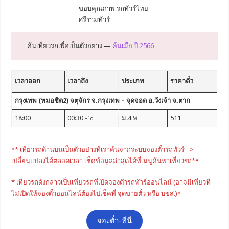
ขอบคุณภาพ รถทัวร์ไทย
ศรีรามทัวร์
ค้นเที่ยวรถเพื่อเป็นตัวอย่าง —
ค้นเมื่อ ปี 2566
เวลาออก
เวลาถึง
ประเภท
ราคาตั๋ว
กรุงเทพ (หมอชิต2) จตุจักร จ.กรุงเทพ – จุดจอด อ.วังเจ้า จ.ตาก
18:00
00:30
ม.4 พ
511
+1d
** เที่ยวรถด้านบนเป็นตัวอย่างที่เราค้นจากระบบจองตั๋วรถทัวร์ –>
เปลี่ยนแปลงได้ตลอดเวลา เช็ค
ข้อมูลล่าสุด
ได้ที่เมนูค้นหาเที่ยวรถ**
* เที่ยวรถดังกล่าวเป็นเที่ยวรถที่เปิดจองตั๋วรถทัวร์ออนไลน์ (อาจมีเที่ยวที่
ไม่เปิดให้จองตั๋วออนไลน์ต้องไปเช็คที่ จุดขายตั๋ว หรือ บขส.)*
จองตั๋ว-ที่นี่