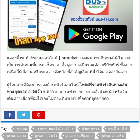
#
จองตั๋วรถทัวร์
ระบบออนไลน์ | busticket วางแผนการเดินทางได้ ไม่ว่าจะ
เป็นการค้นหาเที่ยวรถ เช็คราคาตั๋ว ดูตารางเดินรถแต่ละบริษัททัวร์ ทั้งสาย
เหนือ ใต้ อีสาน หรือระหว่างจังหวัด ที่สำคัญเลือกที่นั่งได้เอง จองกันเลย
ผู้โดยสารที่ต้องการจองตั๋วรถทัวร์ออนไลน์
ไทยศรีรามทัวร์ เดินทางเส้น
ทาง จุดจอด อ.วังเจ้า จ.ตาก
สามารถทำรายการจองตั๋วล่วงหน้า หรือวัน
เดินทาง เลือกที่นั่งได้เอง ไม่ต้องเดินทางไปซื้อตั๋วที่จุดขายตั๋ว
Tags
กรุงเทพ
กรุงเทพ (หมอชิต2) จตุจักร
กำแพงเพชร
จองตั๋วรถทัวร์
จุดจอด อ.ฝาง
จุดจอด อ.วังเจ้า
จุดจอด อ.เชียงดาว
จุดจอด อ.แม่ริม