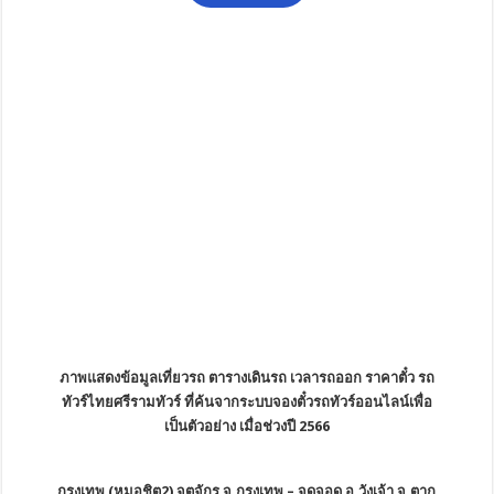
ภาพแสดงข้อมูลเที่ยวรถ ตารางเดินรถ เวลารถออก ราคาตั๋ว รถ
ทัวร์ไทยศรีรามทัวร์ ที่ค้นจากระบบจองตั๋วรถทัวร์ออนไลน์เพื่อ
เป็นตัวอย่าง เมื่อช่วงปี 2566
กรุงเทพ (หมอชิต2) จตุจักร จ.กรุงเทพ – จุดจอด อ.วังเจ้า จ.ตาก