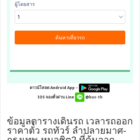
ดาวน์โหลด Android App –
IOS จองตั๋วผ่าน Line
@bus-th
ข้อมูลตารางเดินรถ เวลารถออก
ราคาตั๋ว รถทัวร์ ลำปลายมาศ-
กรุงเทพ-หมอชิต2 ที่ค้นจาก