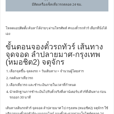
มีติดเครื่องเช็คเที่ยวรถตลอด 24 ชม.
โหลดแอปติดตั้ง ค้นหาได้ง่ายๆ ผ่านโทรศัพท์ #
จองตั๋วรถทัวร์
เลือกที่นั่งได้
เอง
ขั้นตอนจองตั๋วรถทัวร์ เส้นทาง
จุดจอด ลำปลายมาศ-กรุงเทพ
(หมอชิต2) จตุจักร
เลือกจุดขึ้น-จุดลงรถ > วันเดินทาง > จำนวนผู้โดยสาร
กดค้นหาเที่ยวรถ
เลือกเที่ยวรถ และชำระเงินภายในเวลาที่กำหนด
นำหลักฐานการชำระเงินไปรับตั๋วจริงที่เคาน์เตอร์บ.ทัวร์ที่เดินทาง ก่อน
รถออก 30 นาที
เส้นทางเดินรถทัวร์ จุดจอด ลำปลายมาศ ไป กรุงเทพ (หมอชิต2) จตุจักร ใช้
บริการจองตั๋วรถทัวร์ระบบออนไลน์ จองตั๋วสะดวกผ่านเว็บไซต์ตลอด 24