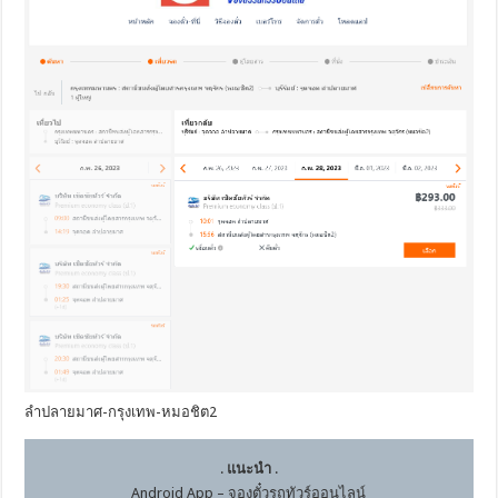
ลำปลายมาศ-กรุงเทพ-หมอชิต2
.
แนะนำ
.
Android App – จองตั๋วรถทัวร์ออนไลน์