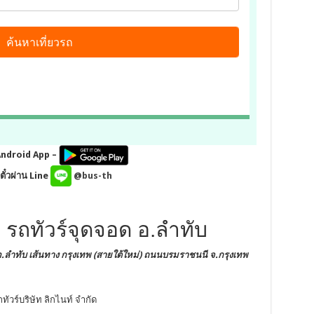
Android App –
ั๋วผ่าน Line
@bus-th
ด รถทัวร์จุดจอด อ.ลำทับ
อ.ลำทับ
เส้นทาง กรุงเทพ (สายใต้ใหม่) ถนนบรมราชนนี
จ.กรุงเทพ