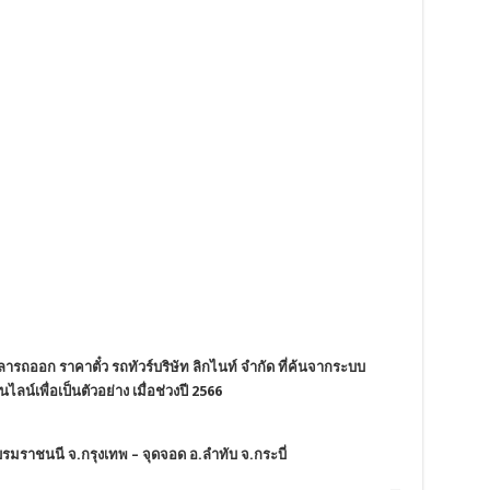
ารถออก ราคาตั๋ว รถทัวร์บริษัท ลิกไนท์ จำกัด ที่ค้นจากระบบ
ไลน์เพื่อเป็นตัวอย่าง เมื่อช่วงปี 2566
รมราชนนี จ.กรุงเทพ – จุดจอด อ.ลำทับ จ.กระบี่