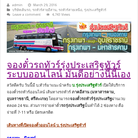
admin
March 29, 2016
บริษัทเดินรถ
,
รถทัวร์สายอีสาน
,
รถทัวร์สายเหนือ
,
รุ่งประเสริฐทัวร์
Leave a comment
4,743 Views
จองตั๋วรถทัวร์รุ่งประเสริฐทัวร์
ระบบออนไลน์ มันดีอย่างนี้นี้เอง
สวัสดีครับ วันนี้มี บ.ทัวร์มาแนะนำครับ
บ.รุ่งประเสริฐทัวร์
เปิดให้บริการ
จองตั๋วรถทัวร์ออนไลน์ เส้นทางรถทัวร์
ภาคอีสาน (มหาสารคาม,
อุบลราชธานี, ศรีสะเกษ)
โดยสามารถ
จองตั๋วรถทัวร์รุ่งประเสริฐ
ผ่านเวบ
ตลอด 24 ชม. ส่วนการจ่ายค่าตั๋ว
รถรุ่งประเสริฐ
นั้นทำได้ 2 ช่องทาง คือ
จ่ายที่ 7-11 หรือ บัตรเครดิต
เส้นทางที่เปิดจองตั๋วออนไลน์ บ.รุ่งประเสริฐทัวร์