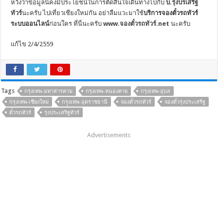
หวังว่าข้อมูลนี้คงมีประโยชน์ในการตัดสินใจเดินทางไปกับ
บ.
รุ่งปรเสริฐ
ทัวร์
นะครับ ไปเที่ยวเชียงใหม่กัน อย่าลืมแวะมาใช้
บริการจองตั๋วรถทัวร์
ระบบออนไลน์
ก่อนใคร ที่นี่นะครับ
www.จองตั๋วรถทัวร์.net
นะครับ
แก้ไข 2/4/2559
Tags
กรุงเทพ-มหาสารคาม
กรุงเทพ-หนองคาย
กรุงเทพ-อุบล
กรุงเทพ-เชียงใหม่
กรุุงเทพ-อุดราชธานี
จองตั๋วรถทัวร์
จองตั๋วรุ่งประเสริฐ
ตั๋วรถทัวร์
รุ่งประเสริฐทัวร์
Advertisements