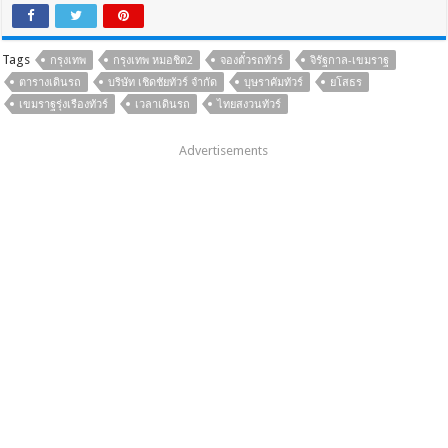
Tags
กรุงเทพ
กรุงเทพ หมอชิต2
จองตั๋วรถทัวร์
จิรัฐกาล-เขมราฐ
ตารางเดินรถ
บริษัท เชิดชัยทัวร์ จำกัด
บุษราคัมทัวร์
ยโสธร
เขมราฐรุ่งเรืองทัวร์
เวลาเดินรถ
ไทยสงวนทัวร์
Advertisements