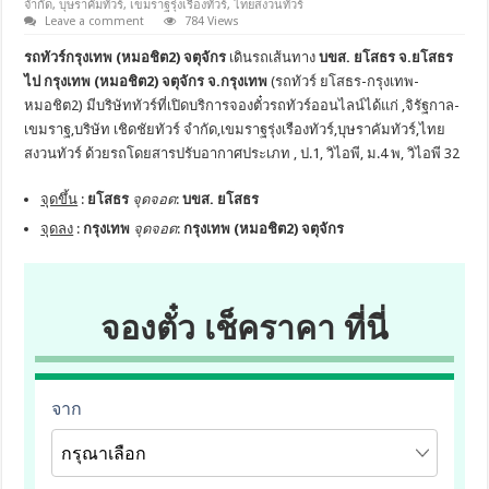
จำกัด
,
บุษราคัมทัวร์
,
เขมราฐรุ่งเรืองทัวร์
,
ไทยสงวนทัวร์
Leave a comment
784 Views
รถทัวร์กรุงเทพ (หมอชิต2) จตุจักร
เดินรถเส้นทาง
บขส. ยโสธร จ.ยโสธร
ไป กรุงเทพ (หมอชิต2) จตุจักร จ.กรุงเทพ
(รถทัวร์ ยโสธร-กรุงเทพ-
หมอชิต2) มีบริษัททัวร์ที่เปิดบริการจองตั๋วรถทัวร์ออนไลน์ได้แก่ ,จิรัฐกาล-
เขมราฐ,บริษัท เชิดชัยทัวร์ จำกัด,เขมราฐรุ่งเรืองทัวร์,บุษราคัมทัวร์,ไทย
สงวนทัวร์ ด้วยรถโดยสารปรับอากาศประเภท , ป.1, วิไอพี, ม.4 พ, วิไอพี 32
จุดขึ้น
:
ยโสธร
จุดจอด
:
บขส. ยโสธร
จุดลง
:
กรุงเทพ
จุดจอด
:
กรุงเทพ (หมอชิต2) จตุจักร
จองตั๋ว เช็คราคา ที่นี่