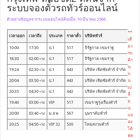
ระบบจองตั๋วรถทัวร์ออนไลน์
ตัวอย่างข้อมูลจากระบบออนไลน์ค้นเมื่อ: 10 มีนาคม 2566
**
เวลาออก
เวลาถึง
ประเภท
ราคาตั๋ว
บริษัททัวร์
เที่
ยว
10:00
17:30
ป.1
517
จิรัฐกาล-เขมราฐ
รถ
18:30
02:00
ป.1
517
จิรัฐกาล-เขมราฐ
+1d
ด้า
น
19:24
02:30
ป.1
443
บริษัท เชิดชัยทัวร์ จำกัด
+1d
บ
20:04
03:50
ป.1
443
บริษัท เชิดชัยทัวร์ จำกัด
น
+1d
เป
20:35
04:30
ป.1
443
บริษัท เชิดชัยทัวร์ จำกัด
+1d
ลี่
ย
19:40
03:00
VIP
517
เขมราฐรุ่งเรืองทัวร์
+1d
น
20:00
03:40
ม.4 พ
567
บุษราคัมทัวร์
+1d
แป
ลง
20:25
04:50
VIP 32
530
ไทยสงวนทัวร์
+1d
ได้
ตล