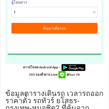
ดาวน์โหลด Android App –
IOS จองตั๋วผ่าน Line
@bus-th
ข้อมูลตารางเดินรถ เวลารถออก
ราคาตั๋ว รถทัวร์ ยโสธร-
กรุงเทพ-หมอชิต2 ที่ค้นจาก