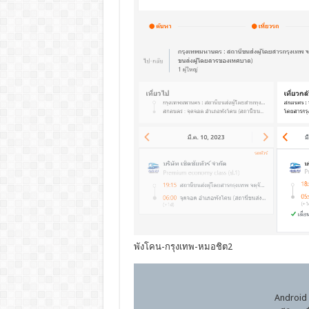
พังโคน-กรุงเทพ-หมอชิต2
Android 