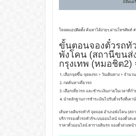
มีติดเค
โหลดแอปติดตั้ง ค้นหาได้ง่ายๆ ผ่านโทรศัพท์ #
ขั้นตอนจองตั๋วรถทั
พังโคน (สถานีขนส่
กรุงเทพ (หมอชิต2) 
เลือกจุดขึ้น-จุดลงรถ > วันเดินทาง > จำนวน
กดค้นหาเที่ยวรถ
เลือกเที่ยวรถ และชำระเงินภายในเวลาที่ก
นำหลักฐานการชำระเงินไปรับตั๋วจริงที่เคาน์
เส้นทางเดินรถทัวร์ จุดจอด อำเภอพังโคน (สถา
บริการจองตั๋วรถทัวร์ระบบออนไลน์ จองตั๋วสะด
ราคาตั๋วออนไลน์ ตารางเดินรถ จองตั๋วล่วงหน้า 