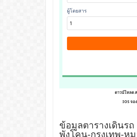
ดาวน์โหลด 
IOS จองต
ข้อมูลตารางเดินรถ 
พังโคน-กรุงเทพ-หมอ