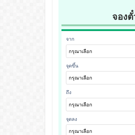
จองตั๋