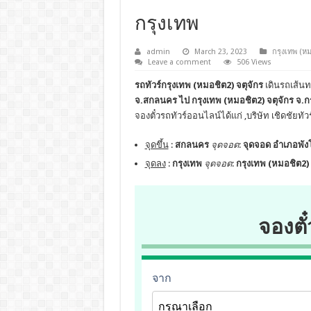
กรุงเทพ
admin
March 23, 2023
กรุงเทพ (หม
Leave a comment
506 Views
รถทัวร์กรุงเทพ (หมอชิต2) จตุจักร
เดินรถเส้น
จ.สกลนคร ไป กรุงเทพ (หมอชิต2) จตุจักร จ.ก
จองตั๋วรถทัวร์ออนไลน์ได้แก่ ,บริษัท เชิดชัย
จุดขึ้น
:
สกลนคร
จุดจอด
:
จุดจอด อำเภอพัง
จุดลง
:
กรุงเทพ
จุดจอด
:
กรุงเทพ (หมอชิต2) 
จองตั๋