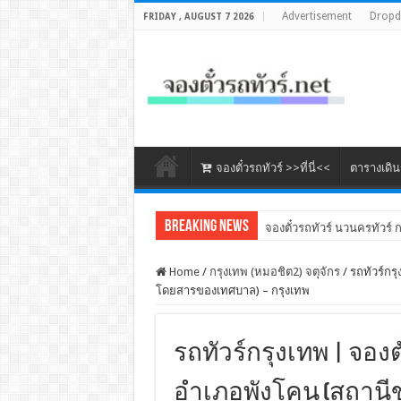
Advertisement
Drop
FRIDAY , AUGUST 7 2026
จองตั๋วรถทัวร์ >>ที่นี่<<
ตารางเดิ
Breaking News
จองตั๋วรถทัวร์ นวนครทัวร์ 
จองตั๋วรถทัวร์ แอร์ชัยภูมิ (ก
Home
/
กรุงเทพ (หมอชิต2) จตุจักร
/
รถทัวร์กรุ
โดยสารของเทศบาล) – กรุงเทพ
รถทัวร์กรุงเทพ | จองต
อำเภอพังโคน (สถานี