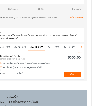
.
แนะนำ
.
App – จองตั๋วรถทัวร์ออนไลน์