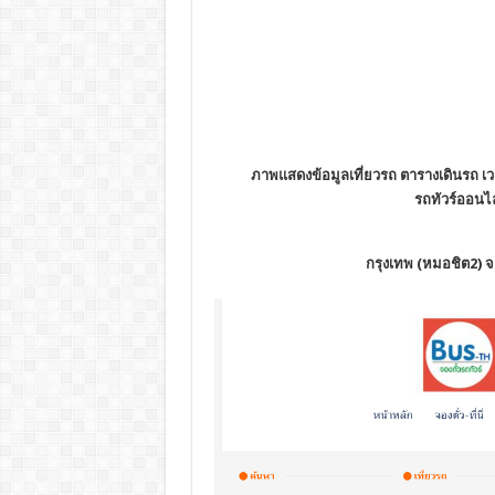
ภาพแสดงข้อมูลเที่ยวรถ ตารางเดินรถ เวล
รถทัวร์ออนไลน
กรุงเทพ (หมอชิต2) จ