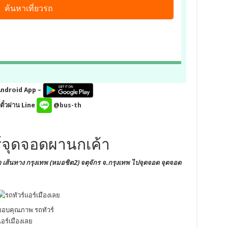
Android App –
ั๋วผ่าน Line
@bus-th
ร์จุดจอดผานกเค้า
า
เส้นทาง กรุงเทพ (หมอชิต2) จตุจักร
จ.กรุงเทพ
ไปจุดจอด จุดจอด
ขอบคุณภาพ รถทัวร์
อร์เมืองเลย