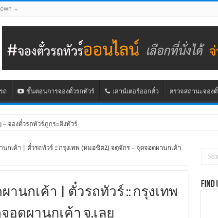
down
นรถ
ขั้นตอนการจองตั๋วรถทัวร์
เคาน์เตอร์ออกตั๋ว
ตรวจสถานะจองตั๋
) – จองตั๋วรถทัวร์ภูกระดึงทัวร์
นกเค้า | ตั๋วรถทัวร์ :: กรุงเทพ (หมอชิต2) จตุจักร – จุดจอดผานกเค้า
Find 
านกเค้า | ตั๋วรถทัวร์ :: กรุงเทพ
จุดจอดผานกเค้า จ.เลย