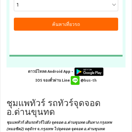
ดาวน์โหลด Android App –
IOS จองตั๋วผ่าน Line
@bus-th
ชุมแพทัวร์ รถทัวร์จุดจอด
อ.ด่านขุนทด
ชุมแพทัวร์ เดินรถทัวร์ไปยัง
จุดจอด อ.ด่านขุนทด
เส้นทาง กรุงเทพ
(หมอชิต2) จตุจักร
จ.กรุงเทพ
ไปจุดจอด จุดจอด อ.ด่านขุนทด