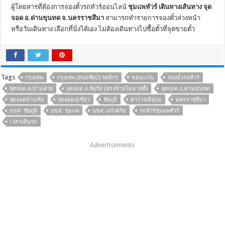
ผู้โดยสารที่ต้องการจองตั๋วรถทัวร์ออนไลน์
ชุมแพทัวร์ เดินทางเส้นทาง จุด
จอด อ.ด่านขุนทด จ.นครราชสีมา
สามารถทำรายการจองตั๋วล่วงหน้า
หรือวันเดินทาง เลือกที่นั่งได้เอง ไม่ต้องเดินทางไปซื้อตั๋วที่จุดขายตั๋ว
Tags
กรุงเทพ
กรุงเทพ (หมอชิต2) จตุจักร
ขอนแก่น
จองตั๋วรถทัวร์
จุดจอด ต.บ้านค่าย
จุดจอด อ.จัตุรัส (ตรงข้ามไดนาสตี้)
จุดจอด อ.ด่านขุนทด
จุดจอดบ้านหัน
จุดจอดภูเขียว
ชัยภูมิ
ตารางเดินรถ
นครราชสีมา
บขส. ชัยภูมิ
บขส. ชุมแพ
บขส. แก้งคร้อ
รถทัวร์ชุมแพทัวร์
เวลาเดินรถ
Advertisements