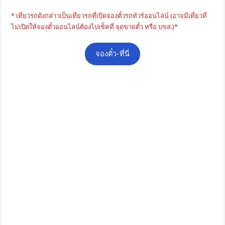
* เที่ยวรถดังกล่าวเป็นเที่ยวรถที่เปิดจองตั๋วรถทัวร์ออนไลน์ (อาจมีเที่ยวที่
ไม่เปิดให้จองตั๋วออนไลน์ต้องไปเช็คที่ จุดขายตั๋ว หรือ บขส.)*
จองตั๋ว-ที่นี่