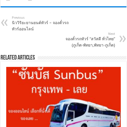
Previous
นิววิริยะยานยนต์ทัวร์ – จองตั๋วรถ
ทัวร์ออนไลน์
Next
จองตั๋วรถทัวร์ “สวัสดี ทั่วไทย”
(ภูเก็ต-พัทยา,พัทยา-ภูเก็ต)
Related Articles