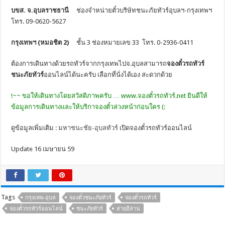
บขส. จ.อุบลราชธานี
ช่องจำหน่ายตั๋วบริษัทชนะภัยทัวร์อุบลฯ-กรุงเทพฯ
โทร. 09-0620-5627
กรุงเทพฯ (หมอชิต 2)
ชั้น 3 ช่องหมายเลข 33 โทร. 0-2936-0411
ต้องการเดินทางด้วยรถทัวร์จากกรุงเทพไปจ.อุบลสามารถ
จองตั๋วรถทัวร์
ชนะภัยทัวร์
ออนไลน์ได้นะครับ เลือกที่นั่งได้เอง สะดวกด้วย
!~~ ขอให้เดินทางโดยสวัสดิภาพครับ … www.จองตั๋วรถทัวร์.net ยินดีให้
ข้อมูลการเดินทางและให้บริกาจองตั๋วล่วงหน้าก่อนใคร (:
ดูข้อมูลเพิ่มเติม :
มหาชนะชัย-อุบลทัวร์
เปิดจองตั๋วรถทัวร์ออนไลน์
Update 16 เมษายน 59
Tags
กรุงเทพ-อุบล
จองตั๋วชนะภัยทัวร์
จองตั๋วรถทัวร์
จองตั๋วรถทัวร์ออนไลน์
ชนะภัยทัวร์
สายอีสาน