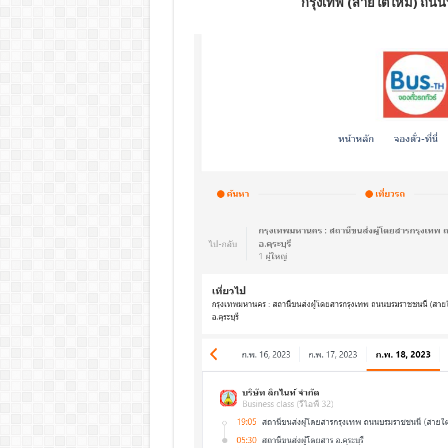
กรุงเทพ (สายใต้ใหม่) ถนนบ