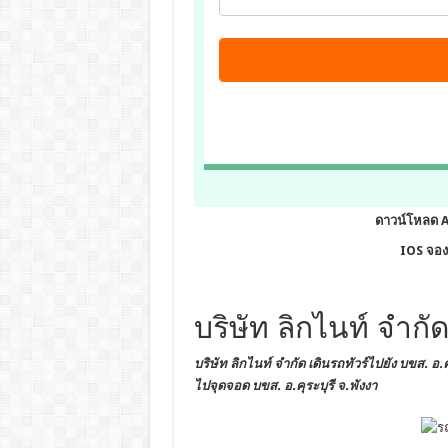
ดาวน์โหลด 
IOS จองต
บริษัท ลิกไนท์ จำกัด
บริษัท ลิกไนท์ จำกัด เดินรถทัวร์ไปยัง
บขส. อ.คุ
ไปจุดจอด บขส. อ.คุระบุรี จ.พังงา