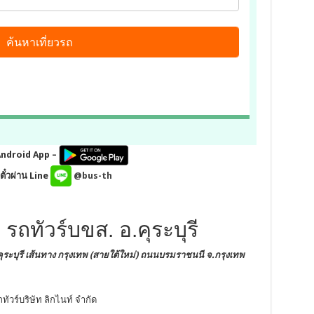
Android App –
ั๋วผ่าน Line
@bus-th
 รถทัวร์บขส. อ.คุระบุรี
ระบุรี
เส้นทาง กรุงเทพ (สายใต้ใหม่) ถนนบรมราชนนี
จ.กรุงเทพ