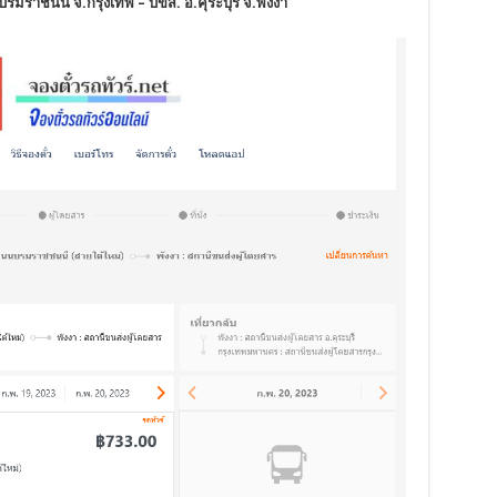
รมราชนนี จ.กรุงเทพ – บขส. อ.คุระบุรี จ.พังงา