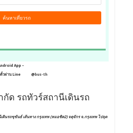
Android App –
ั๋วผ่าน Line
@bus-th
จำกัด รถทัวร์สถานีเดินรถ
เดินรถขุขันธ์
เส้นทาง กรุงเทพ (หมอชิต2) จตุจักร
จ.กรุงเทพ
ไปจุด