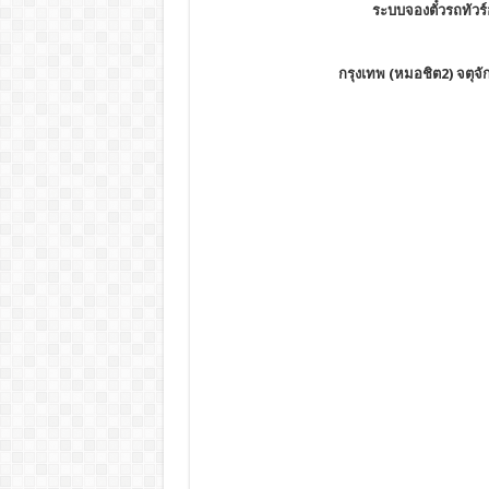
ระบบจองตั๋วรถทัวร์อ
กรุงเทพ (หมอชิต2) จตุจั