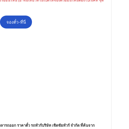
ัวร์ออนไลน์ (อาจมีเที่ยวที่ไม่เปิดให้จองตั๋วออนไลน์ต้องไปเช็คที่ จุด
จองตั๋ว-ที่นี่
ารถออก ราคาตั๋ว รถทัวร์บริษัท เชิดชัยทัวร์ จำกัด ที่ค้นจาก