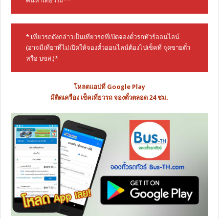
ค้นหาเที่ยวรถ**
* เที่ยวรถดังกล่าวเป็นเที่ยวรถที่เปิดจองตั๋วรถทัวร์ออนไลน์
(อาจมีเที่ยวที่ไม่เปิดให้จองตั๋วออนไลน์ต้องไปเช็คที่ จุดขายตั๋ว
หรือ บขส.)*
โหลดแอปที่ Google Play
มีติดเครื่อง เช็คเที่ยวรถ จองตั๋วตลอด 24 ชม.