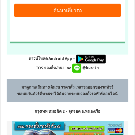
ดาวน์โหลด Android App –
IOS จองตั๋วผ่าน Line
@bus-th
มาดูภาพเส้นทางเดินรถ ราคาตั๋ว เวลารถออกของรถทัวร์
ขอนแก่นทัวร์
ที่ทางเราได้ค้นจากระบบจองตั๋วรถทัวร์ออนไลน์
กรุงเทพ หมอชิต 2 – จุดจอด อ.หนองเรือ