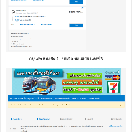
กรุงเทพ หมอชิต 2 – บขส.จ.ขอนแก่น แห่งที่ 3