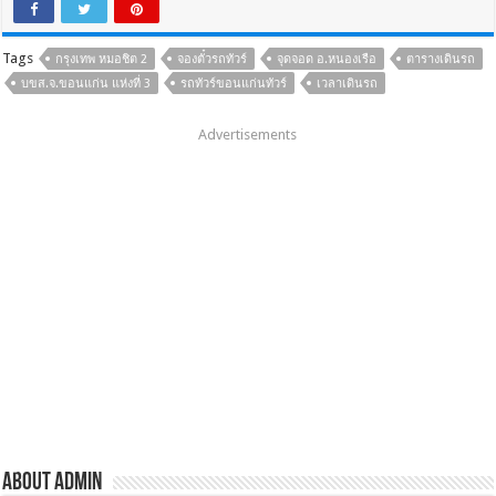
Tags
กรุงเทพ หมอชิต 2
จองตั๋วรถทัวร์
จุดจอด อ.หนองเรือ
ตารางเดินรถ
บขส.จ.ขอนแก่น แห่งที่ 3
รถทัวร์ขอนแก่นทัวร์
เวลาเดินรถ
Advertisements
About admin