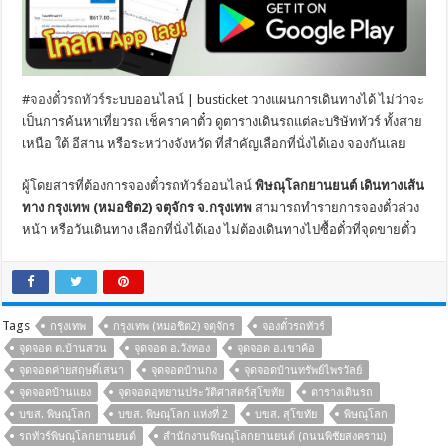
#
จองตั๋วรถทัวร์
ระบบออนไลน์ | busticket วางแผนการเดินทางได้ ไม่ว่าจะ
เป็นการค้นหาเที่ยวรถ เช็คราคาตั๋ว ดูตารางเดินรถแต่ละบริษัททัวร์ ทั้งสาย
เหนือ ใต้ อีสาน หรือระหว่างจังหวัด ที่สำคัญเลือกที่นั่งได้เอง จองกันเลย
ผู้โดยสารที่ต้องการจองตั๋วรถทัวร์ออนไลน์
พิษณุโลกยานยนต์ เดินทางเส้น
ทาง กรุงเทพ (หมอชิต2) จตุจักร จ.กรุงเทพ
สามารถทำรายการจองตั๋วล่วง
หน้า หรือวันเดินทาง เลือกที่นั่งได้เอง ไม่ต้องเดินทางไปซื้อตั๋วที่จุดขายตั๋ว
Tags
กรุงเทพ
กรุงเทพ (หมอชิต2) จตุจักร
จองตั๋วรถทัวร์
จุดจอด ต.บ้านสวน
จุดจอด อ.วังทอง
จุดจอด อ.เขาค้อ
จุดจอดค่ายสฤษดิ์เสนา
จุดจอดบ้านกง
จุดจอดบ้านทรัพย์ไพรวัลย์
จุดจอดบ้านแยง
จุดจอดอุทยานประวัติศาสตร์สุโขทัย
ตารางเดินรถ
บขส. พิษณุโลก
บขส. พิษณุโลก แห่งที่ 2
บขส. สุโขทัย
พิษณุโลก
รถทัวร์พิษณุโลกยานยนต์
สำนักงานพิษณุโลกยานยนต์ (ถนนพิชัยสงคราม)