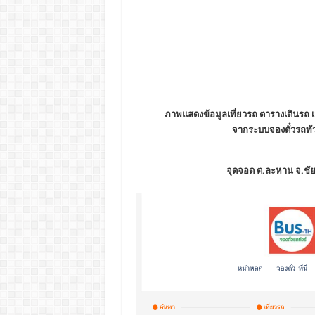
ภาพแสดงข้อมูลเที่ยวรถ ตารางเดินรถ เว
จากระบบจองตั๋วรถทัวร์
จุดจอด ต.ละหาน จ.ชัยภ