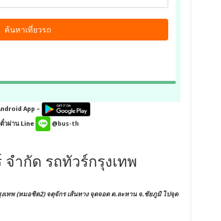
Android App –
ั๋วผ่าน Line
@bus-th
 จำกัด รถทัวร์กรุงเทพ
ุงเทพ (หมอชิต2) จตุจักร
เส้นทาง จุดจอด ต.ละหาน
จ.ชัยภูมิ
ไปจุด