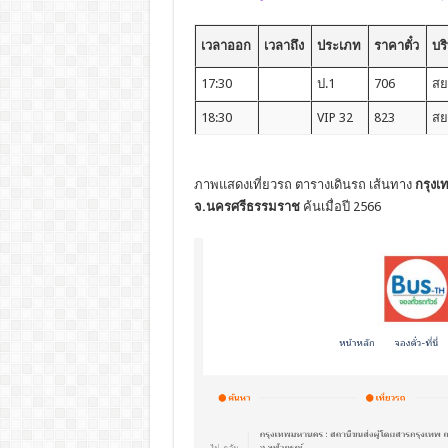
เวลาออก
เวลาถึง
ประเภท
ราคาตั๋ว
บริ
17:30
ป.1
706
สย
18:30
VIP 32
823
สย
ภาพแสดงเที่ยวรถ ตารางเดินรถ เส้นทาง
กรุงเ
จ.นครศรีธรรมราช
ค้นเมื่อปี 2566