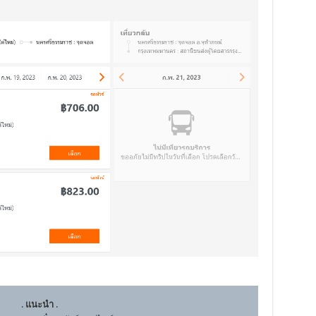
.
แนะนำ
.