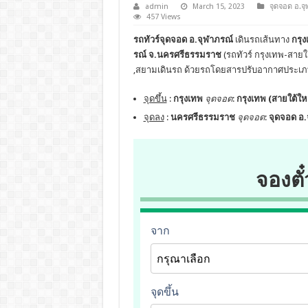
admin
March 15, 2023
จุดจอด อ.จ
457 Views
รถทัวร์จุดจอด อ.จุฬาภรณ์
เดินรถเส้นทาง
กรุ
รณ์ จ.นครศรีธรรมราช
(รถทัวร์ กรุงเทพ-สายใต
,สยามเดินรถ ด้วยรถโดยสารปรับอากาศประเภท ,
จุดขึ้น
:
กรุงเทพ
จุดจอด
:
กรุงเทพ (สายใต้ใ
จุดลง
:
นครศรีธรรมราช
จุดจอด
:
จุดจอด อ.
จองตั๋