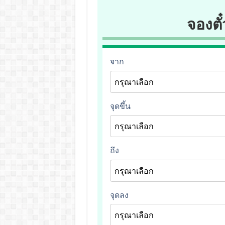
จองตั๋