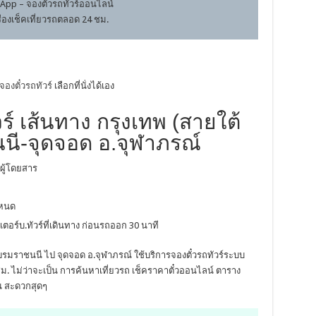
App – จองตั๋วรถทัวร์ออนไลน์
รื่องเช็คเที่ยวรถตลอด 24 ชม.
จองตั๋วรถทัวร์
เลือกที่นั่งได้เอง
ร์ เส้นทาง กรุงเทพ (สายใต้
นี-จุดจอด อ.จุฬาภรณ์
ผู้โดยสาร
ำหนด
เตอร์บ.ทัวร์ที่เดินทาง ก่อนรถออก 30 นาที
นบรมราชนนี ไป จุดจอด อ.จุฬาภรณ์ ใช้บริการจองตั๋วรถทัวร์ระบบ
. ไม่ว่าจะเป็น การค้นหาเที่ยวรถ เช็คราคาตั๋วออนไลน์ ตาราง
ั้น สะดวกสุดๆ