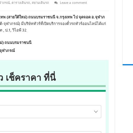
ุฬาภรณ์
,
ตารางเดินรถ
,
สยามเดินรถ
Leave a comment
งเทพ (สายใต้ใหม่) ถนนบรมราชนนี จ.กรุงเทพ ไป จุดจอด อ.จุฬาภ
้-จุฬาภรณ์) มีบริษัททัวร์ที่เปิดบริการจองตั๋วรถทัวร์ออนไลน์ได้แก่
 ป.1, วิไอพี 32
หม่) ถนนบรมราชนนี
จุฬาภรณ์
ว เช็คราคา ที่นี่