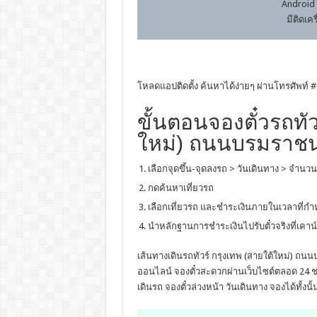
Android 
มีติดเค
โหลดแอปติดตั้ง ค้นหาได้ง่ายๆ ผ่านโทรศัพท์ #
ขั้นตอนจองตั๋วรถทัว
ใหม่) ถนนบรมราชน
เลือกจุดขึ้น-จุดลงรถ > วันเดินทาง > จำนวน
กดค้นหาเที่ยวรถ
เลือกเที่ยวรถ และชำระเงินภายในเวลาที่ก
นำหลักฐานการชำระเงินไปรับตั๋วจริงที่เคาน์
เส้นทางเดินรถทัวร์ กรุงเทพ (สายใต้ใหม่) ถน
ออนไลน์ จองตั๋วสะดวกผ่านเว็บไซต์ตลอด 24 ชม
เดินรถ จองตั๋วล่วงหน้า วันเดินทาง จองได้ทั้งน