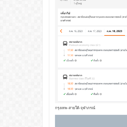
กรุงเทพ-สายใต้-จุฬาภรณ์