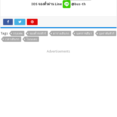
IOS จองตั๋วผ่าน Line
@bus-th
Tags
กรุงเทพ
จองตั๋วรถทัวร์
ตารางเดินรถ
นครราชสีมา
บุษราคัมทัวร์
เวลาเดินรถ
โนนแดง
Advertisements