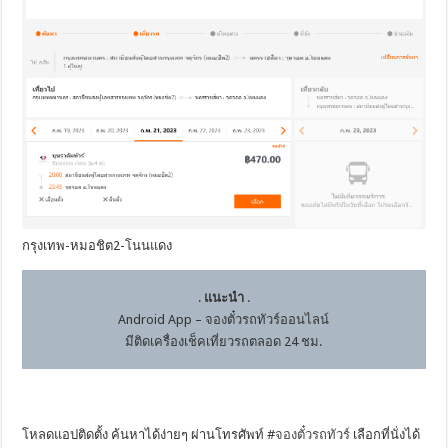
กรุงเทพ-หมอชิต2-โนนแดง
.
แนะนำ
.
Android App – จองตั๋วรถทัวร์ออนไลน์
มีติดเครื่องเช็คเที่ยวรถตลอด 24 ชม.
โหลดแอปติดตั้ง ค้นหาได้ง่ายๆ ผ่านโทรศัพท์ #
จองตั๋วรถทัวร์
เลือกที่นั่งได้