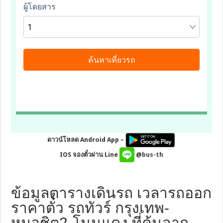
ดาวน์โหลด Android App –
IOS จองตั๋วผ่าน Line
@bus-th
ข้อมูลตารางเดินรถ เวลารถออก
ราคาตั๋ว รถทัวร์ กรุงเทพ-
หมอชิต2-โนนแดง ที่ค้นจาก