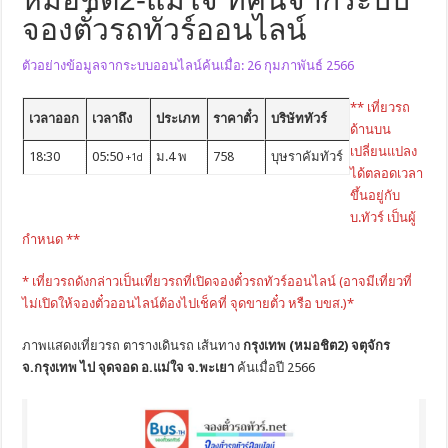
จองตั๋วรถทัวร์ออนไลน์
ตัวอย่างข้อมูลจากระบบออนไลน์ค้นเมื่อ: 26 กุมภาพันธ์ 2566
** เที่ยวรถ
เวลาออก
เวลาถึง
ประเภท
ราคาตั๋ว
บริษัททัวร์
ด้านบน
เปลี่ยนแปลง
18:30
05:50
ม.4 พ
758
บุษราคัมทัวร์
+1d
ได้ตลอดเวลา
ขึ้นอยู่กับ
บ.ทัวร์ เป็นผู้
กำหนด **
* เที่ยวรถดังกล่าวเป็นเที่ยวรถที่เปิดจองตั๋วรถทัวร์ออนไลน์ (อาจมีเที่ยวที่
ไม่เปิดให้จองตั๋วออนไลน์ต้องไปเช็คที่ จุดขายตั๋ว หรือ บขส.)*
ภาพแสดงเที่ยวรถ ตารางเดินรถ เส้นทาง
กรุงเทพ (หมอชิต2) จตุจักร
จ.กรุงเทพ ไป จุดจอด อ.แม่ใจ จ.พะเยา
ค้นเมื่อปี 2566