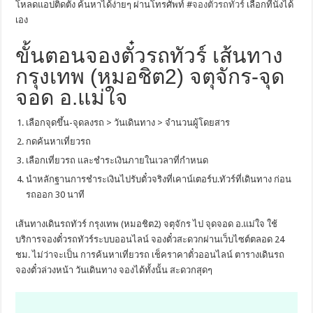
โหลดแอปติดตั้ง ค้นหาได้ง่ายๆ ผ่านโทรศัพท์ #
จองตั๋วรถทัวร์
เลือกที่นั่งได้
เอง
ขั้นตอนจองตั๋วรถทัวร์ เส้นทาง
กรุงเทพ (หมอชิต2) จตุจักร-จุด
จอด อ.แม่ใจ
เลือกจุดขึ้น-จุดลงรถ > วันเดินทาง > จำนวนผู้โดยสาร
กดค้นหาเที่ยวรถ
เลือกเที่ยวรถ และชำระเงินภายในเวลาที่กำหนด
นำหลักฐานการชำระเงินไปรับตั๋วจริงที่เคาน์เตอร์บ.ทัวร์ที่เดินทาง ก่อน
รถออก 30 นาที
เส้นทางเดินรถทัวร์ กรุงเทพ (หมอชิต2) จตุจักร ไป จุดจอด อ.แม่ใจ ใช้
บริการจองตั๋วรถทัวร์ระบบออนไลน์ จองตั๋วสะดวกผ่านเว็บไซต์ตลอด 24
ชม. ไม่ว่าจะเป็น การค้นหาเที่ยวรถ เช็คราคาตั๋วออนไลน์ ตารางเดินรถ
จองตั๋วล่วงหน้า วันเดินทาง จองได้ทั้งนั้น สะดวกสุดๆ