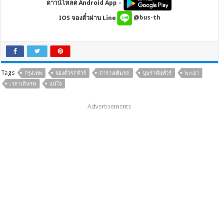
ดาวน์โหลด Android App –
IOS จองตั๋วผ่าน Line
@bus-th
Tags
กรุงเทพ
จองตั๋วรถทัวร์
ตารางเดินรถ
บุษราคัมทัวร์
พะเยา
เวลาเดินรถ
แม่ใจ
Advertisements