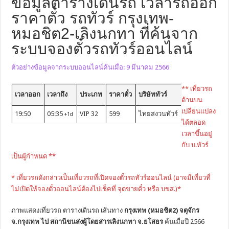
ข้อมูลตารางเดินรถ เวลารถออก
ราคาตั๋ว รถทัวร์ กรุงเทพ-
หมอชิต2-เลิงนกทา ที่ค้นจาก
ระบบจองตั๋วรถทัวร์ออนไลน์
ตัวอย่างข้อมูลจากระบบออนไลน์ค้นเมื่อ: 9 มีนาคม 2566
** เที่ยวรถ
เวลาออก
เวลาถึง
ประเภท
ราคาตั๋ว
บริษัททัวร์
ด้านบน
เปลี่ยนแปลง
19:50
05:35
VIP 32
599
ไทยสงวนทัวร์
+1d
ได้ตลอด
เวลาขึ้นอยู่
กับ บ.ทัวร์
เป็นผู้กำหนด **
* เที่ยวรถดังกล่าวเป็นเที่ยวรถที่เปิดจองตั๋วรถทัวร์ออนไลน์ (อาจมีเที่ยวที่
ไม่เปิดให้จองตั๋วออนไลน์ต้องไปเช็คที่ จุดขายตั๋ว หรือ บขส.)*
ภาพแสดงเที่ยวรถ ตารางเดินรถ เส้นทาง
กรุงเทพ (หมอชิต2) จตุจักร
จ.กรุงเทพ ไป สถานีขนส่งผู้โดยสารเลิงนกทา จ.ยโสธร
ค้นเมื่อปี 2566