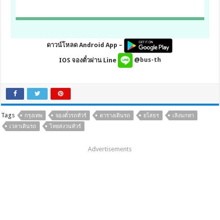
ดาวน์โหลด Android App –
IOS จองตั๋วผ่าน Line
@bus-th
Tags
กรุงเทพ
จองตั๋วรถทัวร์
ตารางเดินรถ
ยโสธร
เลิงนกทา
เวลาเดินรถ
ไทยสงวนทัวร์
Advertisements