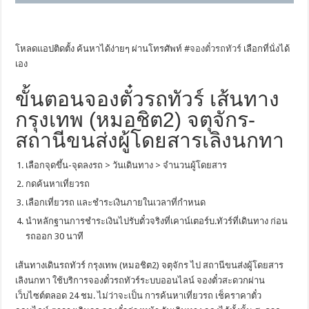
โหลดแอปติดตั้ง ค้นหาได้ง่ายๆ ผ่านโทรศัพท์ #
จองตั๋วรถทัวร์
เลือกที่นั่งได้
เอง
ขั้นตอนจองตั๋วรถทัวร์ เส้นทาง
กรุงเทพ (หมอชิต2) จตุจักร-
สถานีขนส่งผู้โดยสารเลิงนกทา
เลือกจุดขึ้น-จุดลงรถ > วันเดินทาง > จำนวนผู้โดยสาร
กดค้นหาเที่ยวรถ
เลือกเที่ยวรถ และชำระเงินภายในเวลาที่กำหนด
นำหลักฐานการชำระเงินไปรับตั๋วจริงที่เคาน์เตอร์บ.ทัวร์ที่เดินทาง ก่อน
รถออก 30 นาที
เส้นทางเดินรถทัวร์ กรุงเทพ (หมอชิต2) จตุจักร ไป สถานีขนส่งผู้โดยสาร
เลิงนกทา ใช้บริการจองตั๋วรถทัวร์ระบบออนไลน์ จองตั๋วสะดวกผ่าน
เว็บไซต์ตลอด 24 ชม. ไม่ว่าจะเป็น การค้นหาเที่ยวรถ เช็คราคาตั๋ว