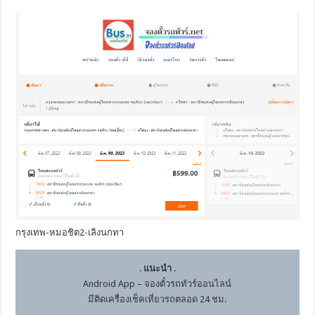
กรุงเทพ-หมอชิต2-เลิงนกทา
.
แนะนำ
.
Android App – จองตั๋วรถทัวร์ออนไลน์
มีติดเครื่องเช็คเที่ยวรถตลอด 24 ชม.