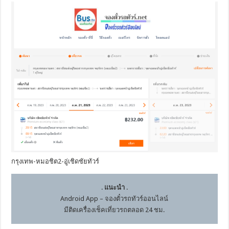
กรุงเทพ-หมอชิต2-อู่เชิดชัยทัวร์
.
แนะนำ
.
Android App – จองตั๋วรถทัวร์ออนไลน์
มีติดเครื่องเช็คเที่ยวรถตลอด 24 ชม.