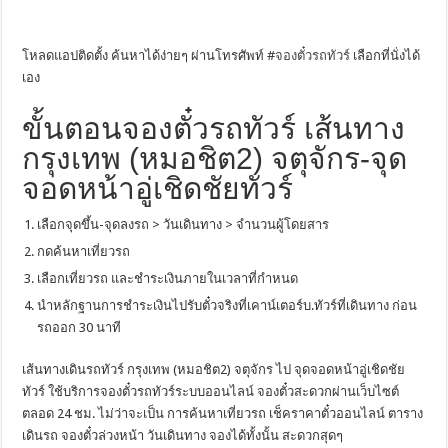
โหลดแอปติดตั้ง ค้นหาได้ง่ายๆ ผ่านโทรศัพท์ #
จองตั๋วรถทัวร์
เลือกที่นั่งได้
เอง
ขั้นตอนจองตั๋วรถทัวร์ เส้นทาง
กรุงเทพ (หมอชิต2) จตุจักร-จุด
จอดหน้าอู่เชิดชัยทัวร์
เลือกจุดขึ้น-จุดลงรถ > วันเดินทาง > จำนวนผู้โดยสาร
กดค้นหาเที่ยวรถ
เลือกเที่ยวรถ และชำระเงินภายในเวลาที่กำหนด
นำหลักฐานการชำระเงินไปรับตั๋วจริงที่เคาน์เตอร์บ.ทัวร์ที่เดินทาง ก่อน
รถออก 30 นาที
เส้นทางเดินรถทัวร์ กรุงเทพ (หมอชิต2) จตุจักร ไป จุดจอดหน้าอู่เชิดชัย
ทัวร์ ใช้บริการจองตั๋วรถทัวร์ระบบออนไลน์ จองตั๋วสะดวกผ่านเว็บไซต์
ตลอด 24 ชม. ไม่ว่าจะเป็น การค้นหาเที่ยวรถ เช็คราคาตั๋วออนไลน์ ตาราง
เดินรถ จองตั๋วล่วงหน้า วันเดินทาง จองได้ทั้งนั้น สะดวกสุดๆ