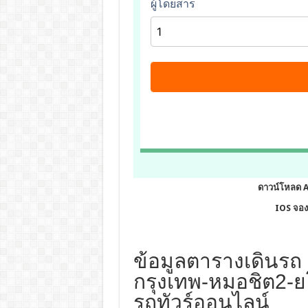
ดาวน์โหลด 
IOS จองต
ข้อมูลตารางเดินรถ 
กรุงเทพ-หมอชิต2-ย
รถทัวร์ออนไลน์