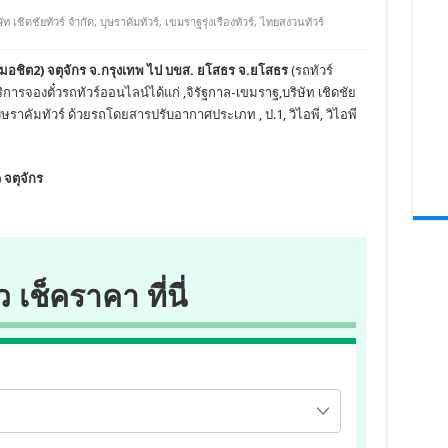
ษัท เชิดชัยทัวร์ จำกัด
,
บุษราคัมทัวร์
,
เขมราฐรุ่งเรืองทัวร์
,
ไทยสงวนทัวร์
มอชิต2) จตุจักร จ.กรุงเทพ ไป บขส. ยโสธร จ.ยโสธร
(รถทัวร์
ิการจองตั๋วรถทัวร์ออนไลน์ได้แก่ ,จิรัฐกาล-เขมราฐ,บริษัท เชิดชัย
,บุษราคัมทัวร์ ด้วยรถโดยสารปรับอากาศประเภท , ป.1, วิไอพี, วิไอพี
 จตุจักร
ว เช็คราคา ที่นี่