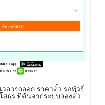
Android App –
ั๋วผ่าน Line
@bus-th
เวลารถออก ราคาตั๋ว รถทัวร์
โสธร ที่ค้นจากระบบจองตั๋ว