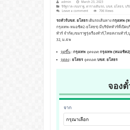
admin
March 23, 2023
จิรัฐกาล-เขมราฐ
,
ตารางเดินรถ
,
บขส. ยโสธร
,
บริ
Leave a comment
706 Views
รถทัวร์บขส. ยโสธร
เดินรถเส้นทาง
กรุงเทพ (ห
กรุงเทพ-หมอชิต2-ยโสธร) มีบริษัททัวร์ที่เปิดบร
ทัวร์ จำกัด,เขมราฐรุ่งเรืองทัวร์,ไทยสงวนทัวร์
32, ม.4 พ
จุดขึ้น
:
กรุงเทพ
จุดจอด
:
กรุงเทพ (หมอชิต2)
จุดลง
:
ยโสธร
จุดจอด
:
บขส. ยโสธร
จองตั๋