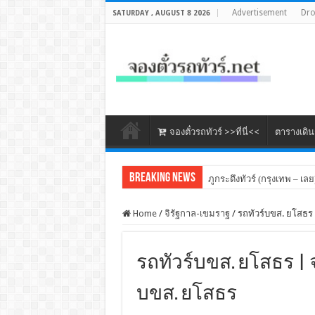
Advertisement
Dr
SATURDAY , AUGUST 8 2026
จองตั๋วรถทัวร์ >>ที่นี่<<
ตารางเดิ
Breaking News
ภูกระดึงทัวร์ (กรุงเทพ – เลย
Home
/
จิรัฐกาล-เขมราฐ
/
รถทัวร์บขส. ยโสธร 
รถทัวร์บขส. ยโสธร | จ
บขส. ยโสธร