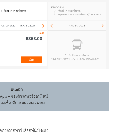
.
แนะนำ
.
App – จองตั๋วรถทัวร์ออนไลน์
รื่องเช็คเที่ยวรถตลอด 24 ชม.
จองตั๋วรถทัวร์
เลือกที่นั่งได้เอง