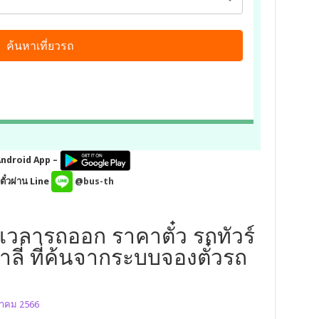
Android App –
ั๋วผ่าน Line
@bus-th
เวลารถออก ราคาตั๋ว รถทัวร์
ลี่ ที่ค้นจากระบบจองตั๋วรถ
นาคม 2566