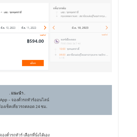
.
แนะนำ
.
App – จองตั๋วรถทัวร์ออนไลน์
รื่องเช็คเที่ยวรถตลอด 24 ชม.
จองตั๋วรถทัวร์
เลือกที่นั่งได้เอง