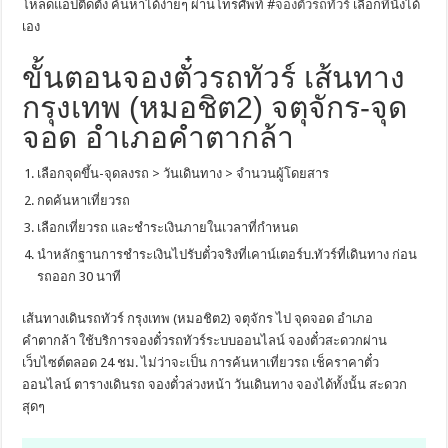
โหลดแอปติดตั้ง ค้นหาได้ง่ายๆ ผ่านโทรศัพท์ #
จองตั๋วรถทัวร์
เลือกที่นั่งได้
เอง
ขั้นตอนจองตั๋วรถทัวร์ เส้นทาง
กรุงเทพ (หมอชิต2) จตุจักร-จุด
จอด อำเภอคำตากล้า
เลือกจุดขึ้น-จุดลงรถ > วันเดินทาง > จำนวนผู้โดยสาร
กดค้นหาเที่ยวรถ
เลือกเที่ยวรถ และชำระเงินภายในเวลาที่กำหนด
นำหลักฐานการชำระเงินไปรับตั๋วจริงที่เคาน์เตอร์บ.ทัวร์ที่เดินทาง ก่อน
รถออก 30 นาที
เส้นทางเดินรถทัวร์ กรุงเทพ (หมอชิต2) จตุจักร ไป จุดจอด อำเภอ
คำตากล้า ใช้บริการจองตั๋วรถทัวร์ระบบออนไลน์ จองตั๋วสะดวกผ่าน
เว็บไซต์ตลอด 24 ชม. ไม่ว่าจะเป็น การค้นหาเที่ยวรถ เช็คราคาตั๋ว
ออนไลน์ ตารางเดินรถ จองตั๋วล่วงหน้า วันเดินทาง จองได้ทั้งนั้น สะดวก
สุดๆ