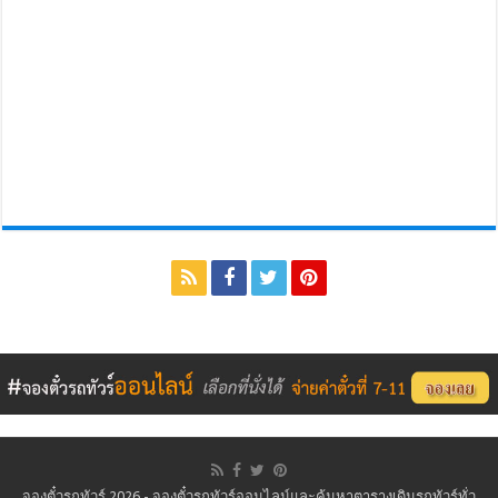
จองตั๋วรถทัวร์ 2026 - จองตั๋วรถทัวร์ออนไลน์และค้นหาตารางเดินรถทัวร์ทั่ว