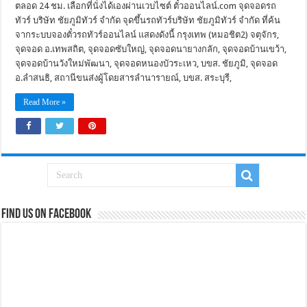
ตลอด 24 ชม. เลือกที่นั่งได้เองผ่านเวบไซต์ ตั๋วออนไลน์.com จุดจอดรถ
ทัวร์ บริษัท ชัยภูมิทัวร์ จำกัด จุดขึ้นรถทัวร์บริษัท ชัยภูมิทัวร์ จำกัด ที่ค้น
จากระบบจองตั๋วรถทัวร์ออนไลน์ แสดงดังนี้ กรุงเทพ (หมอชิต2) จตุจักร,
จุดจอด อ.เทพสถิต, จุดจอดซับใหญ่, จุดจอดนายางกลัก, จุดจอดบ้านเขว้า,
จุดจอดบ้านวังใหม่พัฒนา, จุดจอดหนองบัวระเหว, บขส. ชัยภูมิ, จุดจอด
อ.ลำสนธิ, สถานีขนส่งผู้โดยสารลำนารายณ์, บขส. สระบุรี,
Read More »
Find us on Facebook