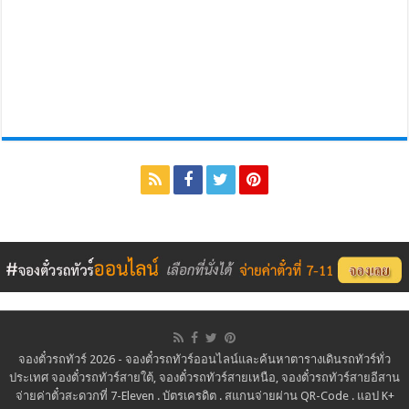
จองตั๋วรถทัวร์ 2026 - จองตั๋วรถทัวร์ออนไลน์และค้นหาตารางเดินรถทัวร์ทั่ว
ประเทศ จองตั๋วรถทัวร์สายใต้, จองตั๋วรถทัวร์สายเหนือ, จองตั๋วรถทัวร์สายอีสาน
จ่ายค่าตั๋วสะดวกที่ 7-Eleven . บัตรเครดิต . สแกนจ่ายผ่าน QR-Code . แอป K+