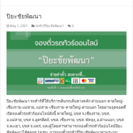
ปิยะชัยพัฒนา
May 1, 2021
รถทัวร์ปิยะชัยพัฒนา
0
ปิยะชัยพัฒนา รถทัวร์ที่ให้บริการเดินรถเส้นทางหลัก ด่านนอก-หาดใหญ่-
เชียงราย-แม่สาย, แม่สาย-เชียงราย-หาดใหญ่-ด่านนอก โดยผ่านจุดจอดที่
เปิดจองตั๋วรถทัวร์ออนไลน์ดังนี้ หาดใหญ่, บขส จ.เชียงราย, บขส.
อ.แม่สาย, บขส จ.อุตรดิตถ์, บขส. เชียงราย, บขส. พัทลุง, อ.ด่านนอก, บขส
จ.พะเยา, บขส จ.แพร่, และผู้โดยสารสามารถจองตั๋วรถทัวร์ออนไลน์ปิยะ
ชัยพัฒนาได้ตลอด 24 ชม. การจองตั๋วรถทัวร์ปิยะชัยพัฒนาผ่านระบบ