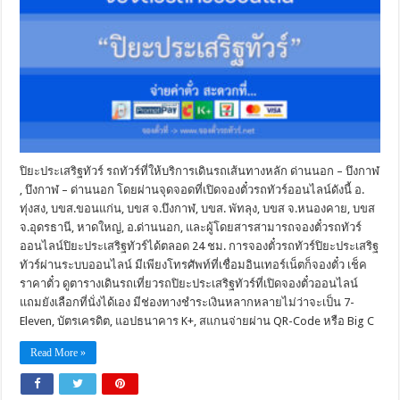
ปิยะประเสริฐทัวร์ รถทัวร์ที่ให้บริการเดินรถเส้นทางหลัก ด่านนอก – บึงกาฬ
, บึงกาฬ – ด่านนอก โดยผ่านจุดจอดที่เปิดจองตั๋วรถทัวร์ออนไลน์ดังนี้ อ.
ทุ่งสง, บขส.ขอนแก่น, บขส จ.บึงกาฬ, บขส. พัทลุง, บขส จ.หนองคาย, บขส
จ.อุดรธานี, หาดใหญ่, อ.ด่านนอก, และผู้โดยสารสามารถจองตั๋วรถทัวร์
ออนไลน์ปิยะประเสริฐทัวร์ได้ตลอด 24 ชม. การจองตั๋วรถทัวร์ปิยะประเสริฐ
ทัวร์ผ่านระบบออนไลน์ มีเพียงโทรศัพท์ที่เชื่อมอินเทอร์เน็ตก็จองตั๋ว เช็ค
ราคาตั๋ว ดูตารางเดินรถเที่ยวรถปิยะประเสริฐทัวร์ที่เปิดจองตั๋วออนไลน์
แถมยังเลือกที่นั่งได้เอง มีช่องทางชำระเงินหลากหลายไม่ว่าจะเป็น 7-
Eleven, บัตรเครดิต, แอปธนาคาร K+, สแกนจ่ายผ่าน QR-Code หรือ Big C
Read More »