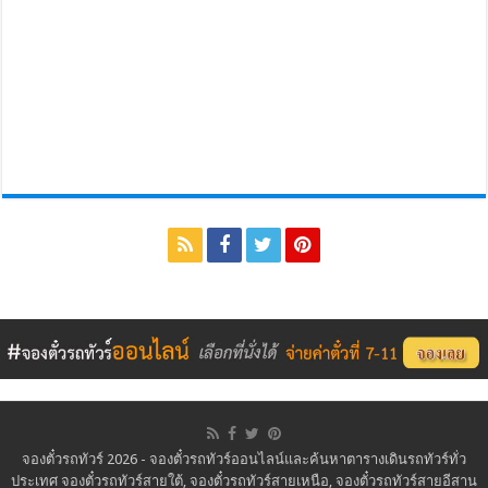
จองตั๋วรถทัวร์ 2026 - จองตั๋วรถทัวร์ออนไลน์และค้นหาตารางเดินรถทัวร์ทั่ว
ประเทศ จองตั๋วรถทัวร์สายใต้, จองตั๋วรถทัวร์สายเหนือ, จองตั๋วรถทัวร์สายอีสาน