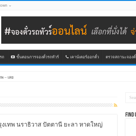
down
นรถ
ขั้นตอนการจองตั๋วรถทัวร์
เคาน์เตอร์ออกตั๋ว
ตรวจสถานะจองตั๋
ทพ – เลย
Find 
กรุงเทพ นราธิวาส ปัตตานี ยะลา หาดใหญ่