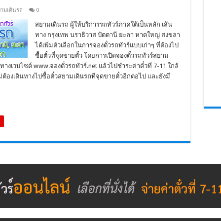
ามเดินรถ
0
สยามเดินรถ ผู้ให้บริการรถทัวร์ภาคใต้เป็นหลัก เส้น
ทาง กรุงเทพ นราธิวาส ปัตตานี ยะลา หาดใหญ่ สงขลา
ได้เพิ่มตัวเลือกในการจองตั๋วรถทัวร์แบบเก่าๆ ที่ต้องไป
ซื้อตั๋วที่จุดขายตั๋ว โดยการเปิดจองตั๋วรถทัวร์สยาม
างเวบไซต์ www.จองตั๋วรถทัวร์.net แล้วไปชำระค่าตั๋วที่ 7-11 ใกล้
ไม่ต้องเดินทางไปซื้อตั๋วสยามเดินรถที่จุดขายตั๋วอีกต่อไป และยังมี